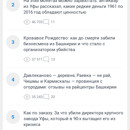
На этих монетах можно заработать: антиквар
2
из Уфы рассказал, какие редкие деньги 1961 по
2016 год обладают ценностью
46 703
11
Кровавое Рождество: как до смерти забили
3
бизнесмена из Башкирии и что стало с
организатором убийства
37 511
13
Давлеканово — деревня, Раевка — не рай,
4
Чишмы и Кармаскалы — провинция с
огородами: отзывы на райцентры Башкирии
35 243
20
Как по заказу. За что убили директора крупного
5
завода Уфы, который в 90-х вытащил его из
кризиса