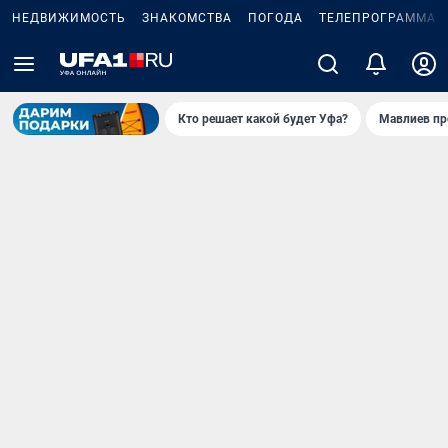
НЕДВИЖИМОСТЬ
ЗНАКОМСТВА
ПОГОДА
ТЕЛЕПРОГРАММА
Кто решает какой будет Уфа?
Мавлиев пр