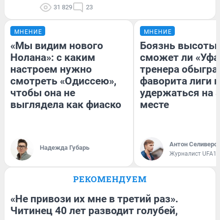
31 829
23
МНЕНИЕ
МНЕНИЕ
«Мы видим нового
Боязнь высоты:
Нолана»: с каким
сможет ли «Уфа
настроем нужно
тренера обыгра
смотреть «Одиссею»,
фаворита лиги и
чтобы она не
удержаться на 
выглядела как фиаско
месте
Антон Селиверс
Надежда Губарь
Журналист UFA1.
РЕКОМЕНДУЕМ
«Не привози их мне в третий раз».
Читинец 40 лет разводит голубей,