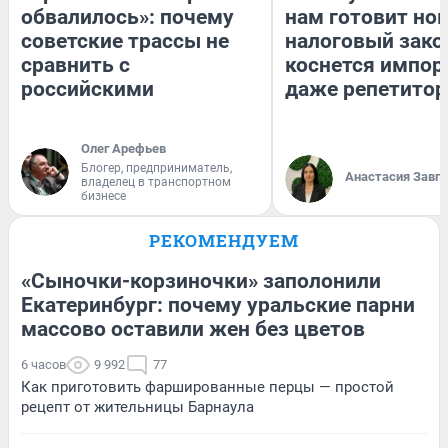
обвалилось»: почему
нам готовит но
советские трассы не
налоговый зако
сравнить с
коснется импор
российскими
даже репетитор
Олег Арефьев
Блогер, предприниматель,
Анастасия Завг
владелец в транспортном
бизнесе
РЕКОМЕНДУЕМ
«Сыночки-корзиночки» заполонили
Екатеринбург: почему уральские парни
массово оставили жен без цветов
6 часов
9 992
77
Как приготовить фаршированные перцы — простой
рецепт от жительницы Барнаула