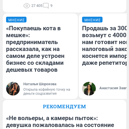
27 405
9
МНЕНИЕ
МНЕНИЕ
«Покупаешь кота в
Продашь за 3000
мешке»:
возьмут с 4000.
предприниматель
нам готовит но
рассказала, как на
налоговый зако
самом деле устроен
коснется импор
бизнес со складами
даже репетитор
дешевых товаров
Наталья Шорохова
Анастасия Завг
Открыла кофейную точку на
деньги соцразвития
РЕКОМЕНДУЕМ
«Не вольеры, а камеры пыток»:
девушка пожаловалась на состояние