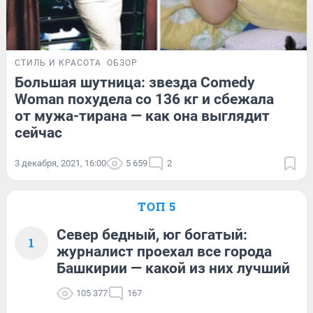
СТИЛЬ И КРАСОТА
ОБЗОР
Большая шутница: звезда Comedy
Woman похудела со 136 кг и сбежала
от мужа-тирана — как она выглядит
сейчас
3 декабря, 2021, 16:00
5 659
2
ТОП 5
Север бедный, юг богатый:
1
журналист проехал все города
Башкирии — какой из них лучший
105 377
167