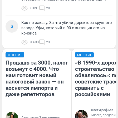
33 091
20
Как по заказу. За что убили директора крупного
5
завода Уфы, который в 90-х вытащил его из
кризиса
31 633
23
МНЕНИЕ
МНЕНИЕ
Продашь за 3000, налог
«В 1990-х доро
возьмут с 4000. Что
строительство 
нам готовит новый
обвалилось»: п
налоговый закон — он
советские трас
коснется импорта и
сравнить с
даже репетиторов
российскими
Олег Арефьев
Блогер, предприн
Анастасия Завгородняя