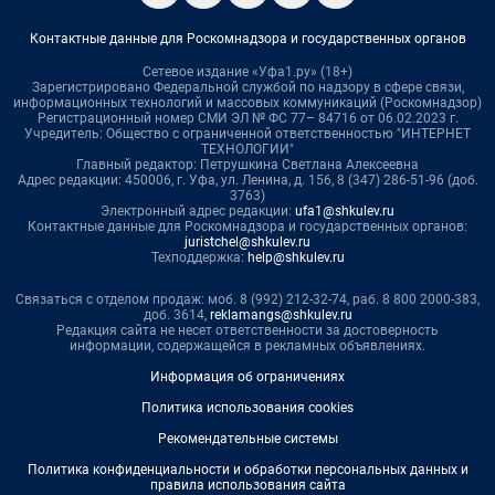
Контактные данные для Роскомнадзора и государственных органов
Сетевое издание «Уфа1.ру» (18+)
Зарегистрировано Федеральной службой по надзору в сфере связи,
информационных технологий и массовых коммуникаций (Роскомнадзор)
Регистрационный номер СМИ ЭЛ № ФС 77– 84716 от 06.02.2023 г.
Учредитель: Общество с ограниченной ответственностью "ИНТЕРНЕТ
ТЕХНОЛОГИИ"
Главный редактор: Петрушкина Светлана Алексеевна
Адрес редакции: 450006, г. Уфа, ул. Ленина, д. 156, 8 (347) 286-51-96 (доб.
3763)
Электронный адрес редакции:
ufa1@shkulev.ru
Контактные данные для Роскомнадзора и государственных органов:
juristchel@shkulev.ru
Техподдержка:
help@shkulev.ru
Связаться с отделом продаж: моб. 8 (992) 212-32-74, раб. 8 800 2000-383,
доб. 3614,
reklamangs@shkulev.ru
Редакция сайта не несет ответственности за достоверность
информации, содержащейся в рекламных объявлениях.
Информация об ограничениях
Политика использования cookies
Рекомендательные системы
Политика конфиденциальности и обработки персональных данных и
правила использования сайта