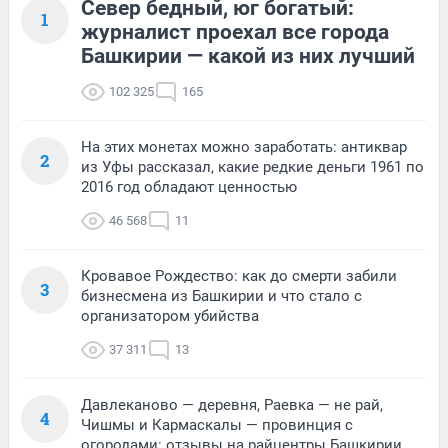
Север бедный, юг богатый:
1
журналист проехал все города
Башкирии — какой из них лучший
102 325
165
На этих монетах можно заработать: антиквар
2
из Уфы рассказал, какие редкие деньги 1961 по
2016 год обладают ценностью
46 568
11
Кровавое Рождество: как до смерти забили
3
бизнесмена из Башкирии и что стало с
организатором убийства
37 311
13
Давлеканово — деревня, Раевка — не рай,
4
Чишмы и Кармаскалы — провинция с
огородами: отзывы на райцентры Башкирии