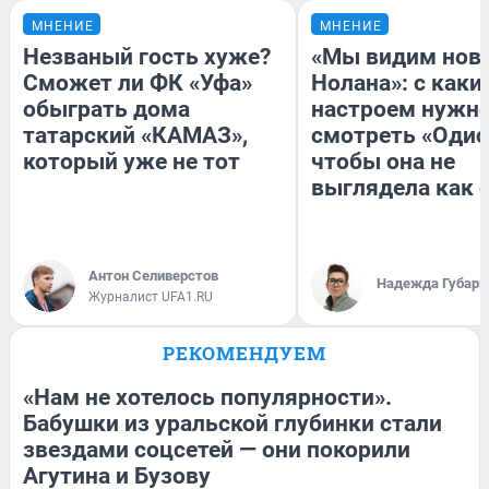
МНЕНИЕ
МНЕНИЕ
Незваный гость хуже?
«Мы видим нов
Сможет ли ФК «Уфа»
Нолана»: с каки
обыграть дома
настроем нужн
татарский «КАМАЗ»,
смотреть «Одис
который уже не тот
чтобы она не
выглядела как 
Антон Селиверстов
Надежда Губарь
Журналист UFA1.RU
РЕКОМЕНДУЕМ
«Нам не хотелось популярности».
Бабушки из уральской глубинки стали
звездами соцсетей — они покорили
Агутина и Бузову