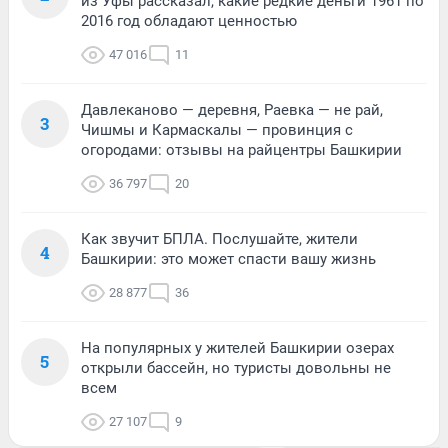
из Уфы рассказал, какие редкие деньги 1961 по
2016 год обладают ценностью
47 016
11
Давлеканово — деревня, Раевка — не рай,
3
Чишмы и Кармаскалы — провинция с
огородами: отзывы на райцентры Башкирии
36 797
20
Как звучит БПЛА. Послушайте, жители
4
Башкирии: это может спасти вашу жизнь
28 877
36
На популярных у жителей Башкирии озерах
5
открыли бассейн, но туристы довольны не
всем
27 107
9