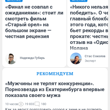
«Финал не совпал с
«Никого нельзя
ожиданиями»: стоит ли
победить». О ч
смотреть фильм
главный блокба
«Старый орел» на
этого года, кот
большом экране —
бьет рекорды в
честная рецензия
прокате: честн
отзыв на «Одис
Нолана
Стас Соколов
Надежда Губарь
Эксперт
РЕКОМЕНДУЕМ
«Мужчины не терпят конкуренции».
Порнозвезда из Екатеринбурга впервые
показала своего мужа
10 часов
19 833
180
Как за август подготовить огород к зиме и не потерять