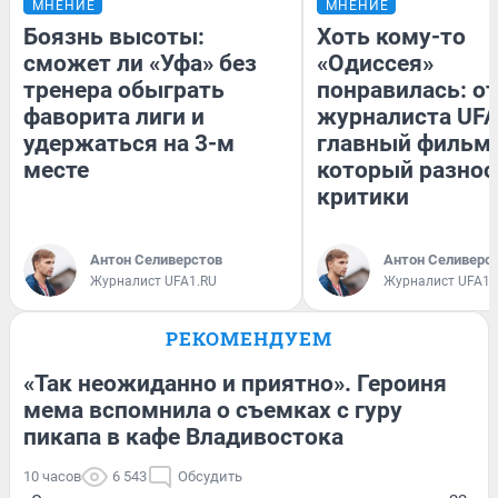
МНЕНИЕ
МНЕНИЕ
Боязнь высоты:
Хоть кому-то
сможет ли «Уфа» без
«Одиссея»
тренера обыграть
понравилась: о
фаворита лиги и
журналиста UFA
удержаться на 3-м
главный фильм 
месте
который разнос
критики
Антон Селиверстов
Антон Селиверс
Журналист UFA1.RU
Журналист UFA1.
РЕКОМЕНДУЕМ
«Так неожиданно и приятно». Героиня
мема вспомнила о съемках с гуру
пикапа в кафе Владивостока
10 часов
6 543
Обсудить