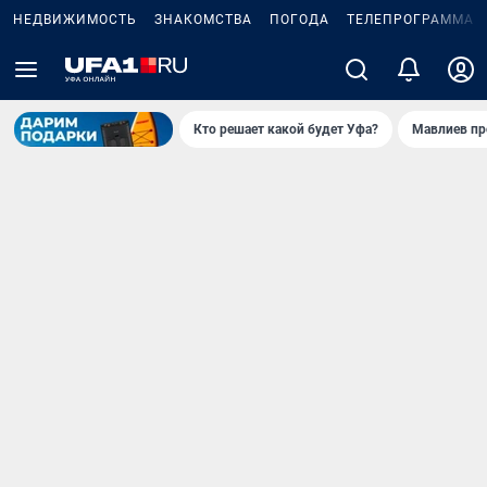
НЕДВИЖИМОСТЬ
ЗНАКОМСТВА
ПОГОДА
ТЕЛЕПРОГРАММА
Кто решает какой будет Уфа?
Мавлиев пр