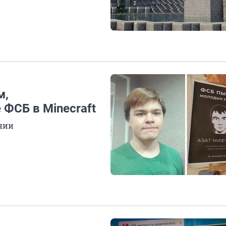
м,
ФСБ в Minecraft
нии