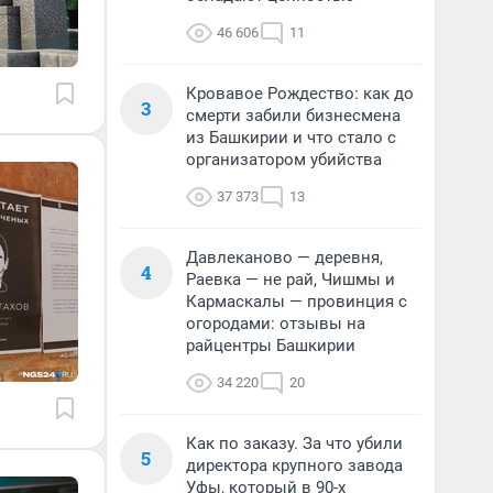
46 606
11
Кровавое Рождество: как до
3
смерти забили бизнесмена
из Башкирии и что стало с
организатором убийства
37 373
13
Давлеканово — деревня,
4
Раевка — не рай, Чишмы и
Кармаскалы — провинция с
огородами: отзывы на
райцентры Башкирии
34 220
20
Как по заказу. За что убили
5
директора крупного завода
Уфы, который в 90-х