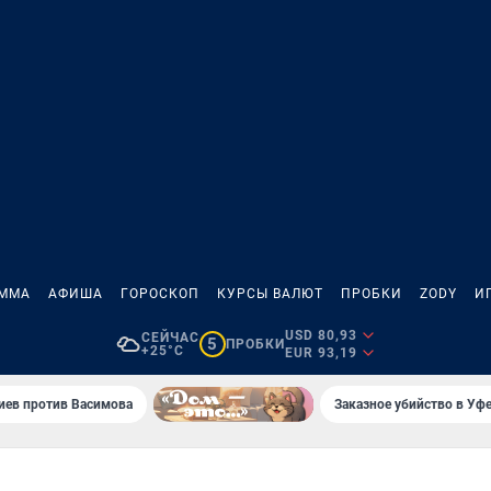
АММА
АФИША
ГОРОСКОП
КУРСЫ ВАЛЮТ
ПРОБКИ
ZODY
И
USD 80,93
СЕЙЧАС
5
ПРОБКИ
+25°C
EUR 93,19
иев против Васимова
Заказное убийство в Уфе