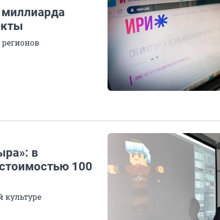
 миллиарда
екты
 регионов
ыра»: в
 стоимостью 100
й культуре