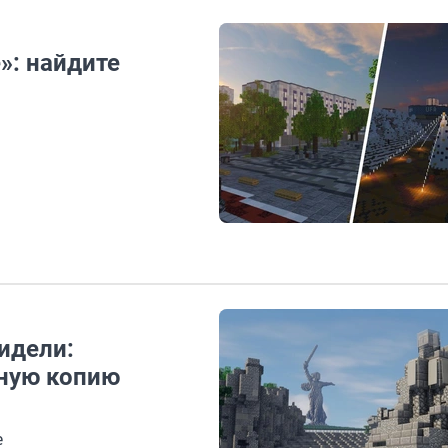
»: найдите
идели:
чную копию
е