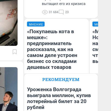
вытащил его из кризиса
31 684
23
МНЕНИЕ
МНЕНИЕ
«Покупаешь кота в
«Мы ви
мешке»:
Нолана
предприниматель
настро
рассказала, как на
смотре
самом деле устроен
чтобы 
бизнес со складами
выгляд
дешевых товаров
РЕКОМЕНДУЕМ
Наталья Шорохова
На
Открыла кофейную точку на
деньги соцразвития
Уроженка Волгограда
выиграла миллион, купив
лотерейный билет за 20
рублей