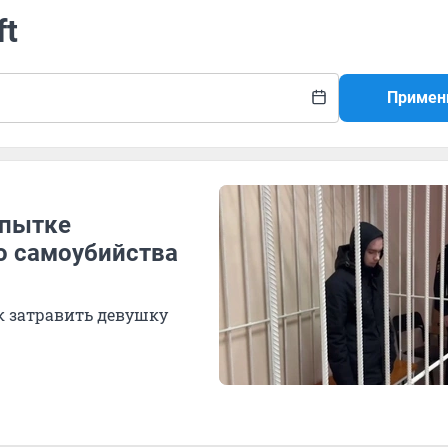
ft
Примен
опытке
о самоубийства
ак затравить девушку