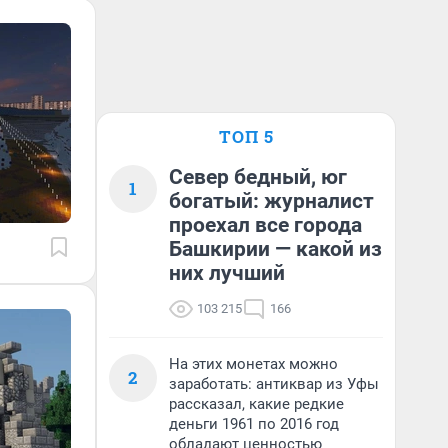
ТОП 5
Север бедный, юг
1
богатый: журналист
проехал все города
Башкирии — какой из
них лучший
103 215
166
На этих монетах можно
2
заработать: антиквар из Уфы
рассказал, какие редкие
деньги 1961 по 2016 год
обладают ценностью