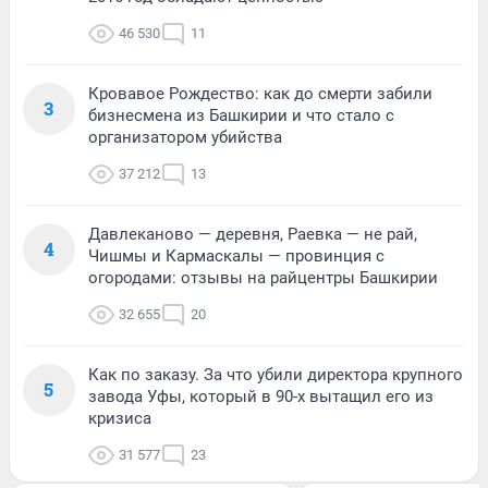
46 530
11
Кровавое Рождество: как до смерти забили
3
бизнесмена из Башкирии и что стало с
организатором убийства
37 212
13
Давлеканово — деревня, Раевка — не рай,
4
Чишмы и Кармаскалы — провинция с
огородами: отзывы на райцентры Башкирии
32 655
20
Как по заказу. За что убили директора крупного
5
завода Уфы, который в 90-х вытащил его из
кризиса
31 577
23