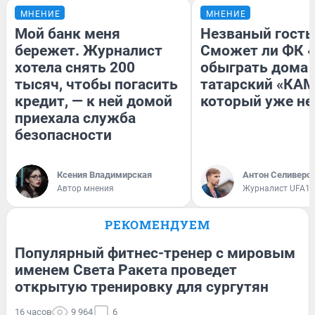
МНЕНИЕ
МНЕНИЕ
Мой банк меня
Незваный гость
бережет. Журналист
Сможет ли ФК 
хотела снять 200
обыграть дома
тысяч, чтобы погасить
татарский «КАМ
кредит, — к ней домой
который уже не
приехала служба
безопасности
Ксения Владимирская
Антон Селиверс
Автор мнения
Журналист UFA1.
РЕКОМЕНДУЕМ
Популярный фитнес-тренер с мировым
именем Света Ракета проведет
открытую тренировку для сургутян
16 часов
9 964
6