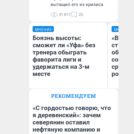
вытащил его из кризиса
31 817
23
МНЕНИЕ
МНЕНИЕ
Боязнь высоты:
«В 199
сможет ли «Уфа» без
строит
тренера обыграть
обвали
фаворита лиги и
советс
удержаться на 3-м
сравни
месте
россий
Ол
РЕКОМЕНДУЕМ
Бл
Антон Селиверстов
вл
Журналист UFA1.RU
би
«С гордостью говорю, что
я деревенский»: зачем
северянин оставил
нефтяную компанию и