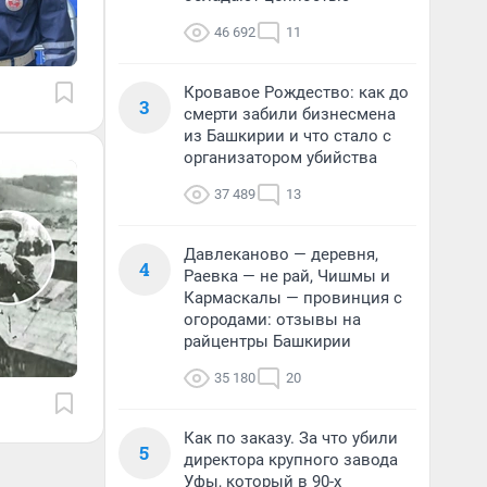
46 692
11
Кровавое Рождество: как до
3
смерти забили бизнесмена
из Башкирии и что стало с
организатором убийства
37 489
13
Давлеканово — деревня,
4
Раевка — не рай, Чишмы и
Кармаскалы — провинция с
огородами: отзывы на
райцентры Башкирии
35 180
20
Как по заказу. За что убили
5
директора крупного завода
Уфы, который в 90-х