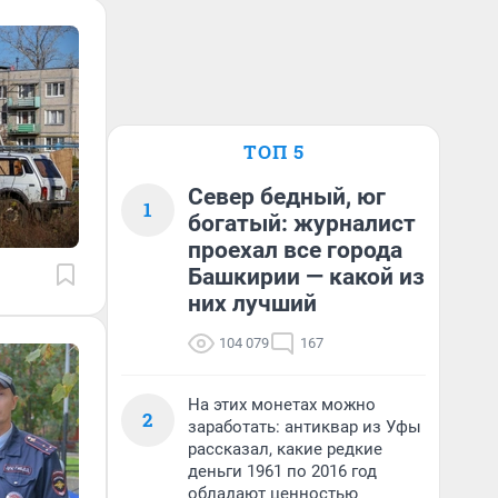
ТОП 5
Север бедный, юг
1
богатый: журналист
проехал все города
Башкирии — какой из
них лучший
104 079
167
На этих монетах можно
2
заработать: антиквар из Уфы
рассказал, какие редкие
деньги 1961 по 2016 год
обладают ценностью