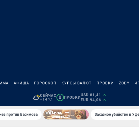
АММА
АФИША
ГОРОСКОП
КУРСЫ ВАЛЮТ
ПРОБКИ
ZODY
И
USD 81,41
СЕЙЧАС
0
ПРОБКИ
+14°C
EUR 94,06
иев против Васимова
Заказное убийство в Уфе