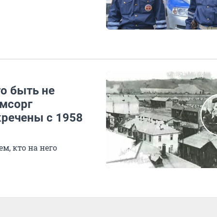
го быть не
омсорг
кречены с 1958
м, кто на него