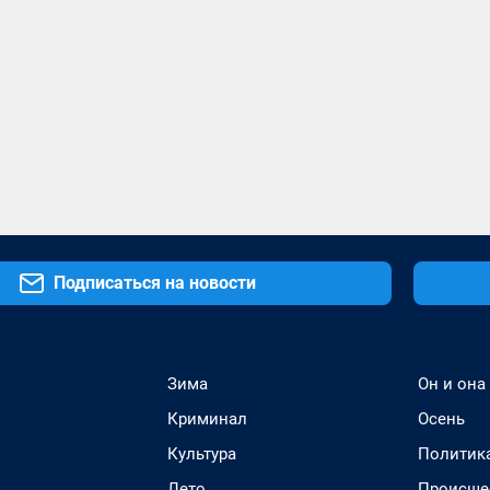
Подписаться на новости
Зима
Он и она
Криминал
Осень
Культура
Политик
Лето
Происше