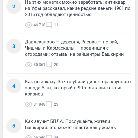
На этих монетах можно заработать: антиквар
2
из Уфы рассказал, какие редкие деньги 1961 по
2016 год обладают ценностью
46 718
11
Давлеканово — деревня, Раевка — не рай,
3
Чишмы и Кармаскалы — провинция с
огородами: отзывы на райцентры Башкирии
35 361
20
Как по заказу. За что убили директора крупного
4
завода Уфы, который в 90-х вытащил его из
кризиса
31 848
23
Как звучит БПЛА. Послушайте, жители
5
Башкирии: это может спасти вашу жизнь
28 359
35