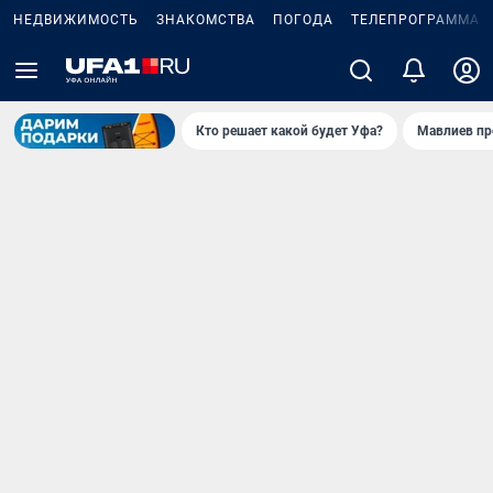
НЕДВИЖИМОСТЬ
ЗНАКОМСТВА
ПОГОДА
ТЕЛЕПРОГРАММА
Кто решает какой будет Уфа?
Мавлиев пр