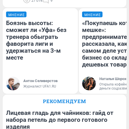
27 014
9
МНЕНИЕ
МНЕНИЕ
Боязнь высоты:
«Покупаешь кот
сможет ли «Уфа» без
мешке»:
тренера обыграть
предпринимате
фаворита лиги и
рассказала, как
удержаться на 3-м
самом деле уст
месте
бизнес со скла
дешевых товар
Наталья Шорохо
Антон Селиверстов
Открыла кофейну
Журналист UFA1.RU
деньги соцразви
РЕКОМЕНДУЕМ
Лицевая гладь для чайников: гайд от
набора петель до первого готового
изделия