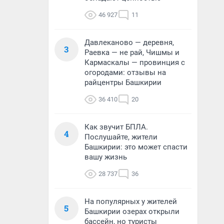
46 927
11
Давлеканово — деревня,
3
Раевка — не рай, Чишмы и
Кармаскалы — провинция с
огородами: отзывы на
райцентры Башкирии
36 410
20
Как звучит БПЛА.
4
Послушайте, жители
Башкирии: это может спасти
вашу жизнь
28 737
36
На популярных у жителей
5
Башкирии озерах открыли
бассейн, но туристы