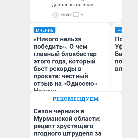
довольны не всем
26 600
9
МНЕНИЕ
МНЕНИЕ
«Никого нельзя
Почему
победить». О чем
Уфы: ж
главный блокбастер
Башкир
этого года, который
побыва
бьет рекорды в
влюбил
прокате: честный
отзыв на «Одиссею»
Нолана
РЕКОМЕНДУЕМ
Стас Соколов
На
Эксперт
Сезон черники в
Мурманской области:
рецепт хрустящего
ягодного штруделя за