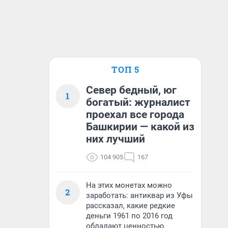
ТОП 5
Север бедный, юг
1
богатый: журналист
проехал все города
Башкирии — какой из
них лучший
104 905
167
На этих монетах можно
2
заработать: антиквар из Уфы
рассказал, какие редкие
деньги 1961 по 2016 год
обладают ценностью