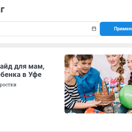
г
Примен
гайд для мам,
ебенка в Уфе
дростки