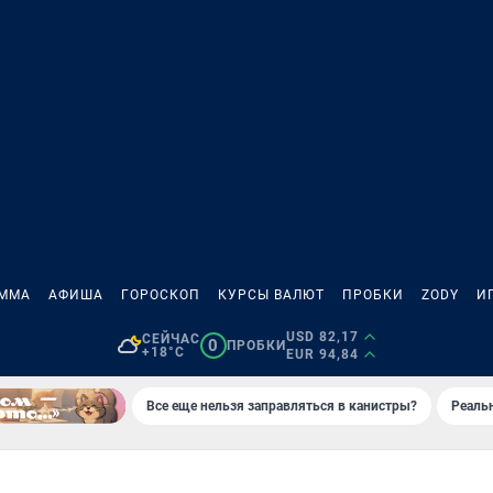
АММА
АФИША
ГОРОСКОП
КУРСЫ ВАЛЮТ
ПРОБКИ
ZODY
И
USD 82,17
СЕЙЧАС
0
ПРОБКИ
+18°C
EUR 94,84
Все еще нельзя заправляться в канистры?
Реаль