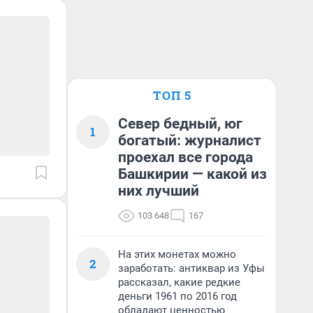
ТОП 5
Север бедный, юг
1
богатый: журналист
проехал все города
Башкирии — какой из
них лучший
103 648
167
На этих монетах можно
2
заработать: антиквар из Уфы
рассказал, какие редкие
деньги 1961 по 2016 год
обладают ценностью