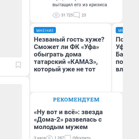
вытащил его из кризиса
31 725
23
МНЕНИЕ
МНЕНИЕ
Незваный гость хуже?
Почему
Сможет ли ФК «Уфа»
Уфы: ж
обыграть дома
Башкир
татарский «КАМАЗ»,
побыва
который уже не тот
влюбил
РЕКОМЕНДУЕМ
Антон Селиверстов
На
Журналист UFA1.RU
«Ну вот и всё»: звезда
«Дома-2» развелась с
молодым мужем
3 часа
1 287
Обсудить