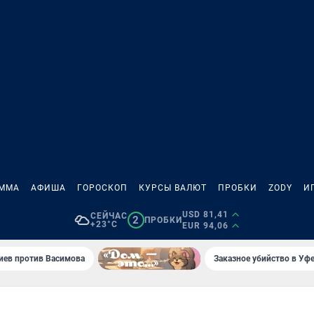
АММА
АФИША
ГОРОСКОП
КУРСЫ ВАЛЮТ
ПРОБКИ
ZODY
И
USD 81,41
СЕЙЧАС
2
ПРОБКИ
+23°C
EUR 94,06
иев против Васимова
Заказное убийство в Уфе