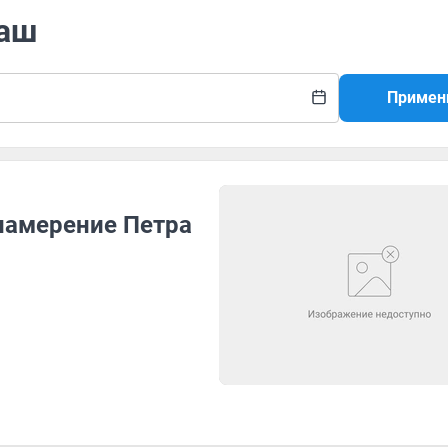
наш
Примен
намерение Петра