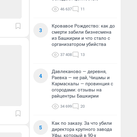
46 637
11
Кровавое Рождество: как до
3
смерти забили бизнесмена
из Башкирии и что стало с
организатором убийства
37 408
13
Давлеканово — деревня,
4
Раевка — не рай, Чишмы и
Кармаскалы — провинция с
огородами: отзывы на
райцентры Башкирии
34 699
20
Как по заказу. За что убили
5
директора крупного завода
Уфы, который в 90-х