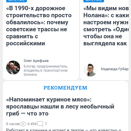
«В 1990-х дорожное
«Мы видим нов
строительство просто
Нолана»: с каки
обвалилось»: почему
настроем нужн
советские трассы не
смотреть «Одис
сравнить с
чтобы она не
российскими
выглядела как 
Олег Арефьев
Блогер, предприниматель,
Надежда Губарь
владелец в транспортном
бизнесе
РЕКОМЕНДУЕМ
«Напоминает куриное мясо»:
ярославцы нашли в лесу необычный
гриб — что это
8 часов
6 494
7
Работает в клинике и играет в театре — что известно о