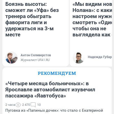
Боязнь высоты:
«Мы видим нов
сможет ли «Уфа» без
Нолана»: с каки
тренера обыграть
настроем нужн
фаворита лиги и
смотреть «Одис
удержаться на 3-м
чтобы она не
месте
выглядела как 
Антон Селиверстов
Надежда Губарь
Журналист UFA1.RU
РЕКОМЕНДУЕМ
«Четыре месяца больничных»: в
Ярославле автомобилист изувечил
пассажира «Яавтобуса»
2 часа
2 470
10
Пуговка из «Папиных дочек»: что стало с Екатериной