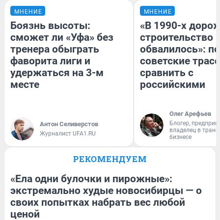
МНЕНИЕ
МНЕНИЕ
Боязнь высоты:
«В 1990-х доро
сможет ли «Уфа» без
строительство 
тренера обыграть
обвалилось»: п
фаворита лиги и
советские трас
удержаться на 3-м
сравнить с
месте
российскими
Олег Арефьев
Блогер, предприн
Антон Селиверстов
владелец в тран
Журналист UFA1.RU
бизнесе
РЕКОМЕНДУЕМ
«Ела одни булочки и пирожные»:
экстремально худые новосибирцы — о
своих попытках набрать вес любой
ценой