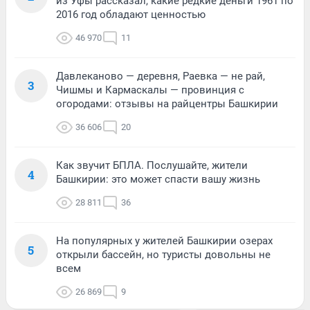
из Уфы рассказал, какие редкие деньги 1961 по
2016 год обладают ценностью
46 970
11
Давлеканово — деревня, Раевка — не рай,
3
Чишмы и Кармаскалы — провинция с
огородами: отзывы на райцентры Башкирии
36 606
20
Как звучит БПЛА. Послушайте, жители
4
Башкирии: это может спасти вашу жизнь
28 811
36
На популярных у жителей Башкирии озерах
5
открыли бассейн, но туристы довольны не
всем
26 869
9