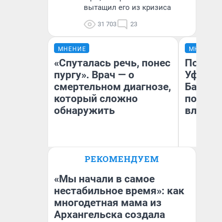
вытащил его из кризиса
31 703
23
МНЕНИЕ
МНЕНИЕ
«Спуталась речь, понес
Почему
пургу». Врач — о
Уфы: ж
смертельном диагнозе,
Башкир
который сложно
побыва
обнаружить
влюбил
Ирина Волкова
РЕКОМЕНДУЕМ
Главврач клиники
На
«Реабилитация доктора
Волковой»
«Мы начали в самое
нестабильное время»: как
многодетная мама из
Архангельска создала