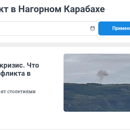
кт в Нагорном Карабахе
Примен
кризис. Что
фликта в
рят столетиями