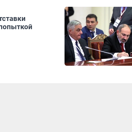
тставки
 попыткой