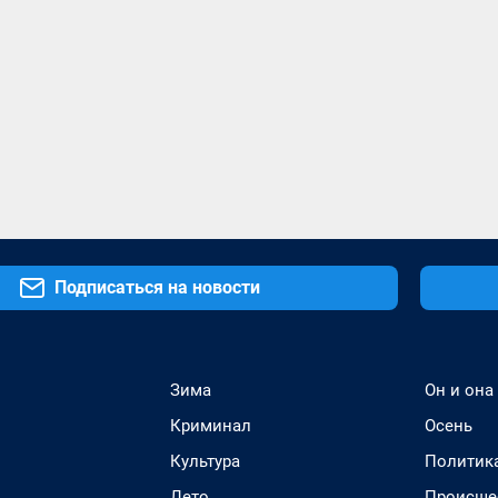
Подписаться на новости
Зима
Он и она
Криминал
Осень
Культура
Политик
Лето
Происше