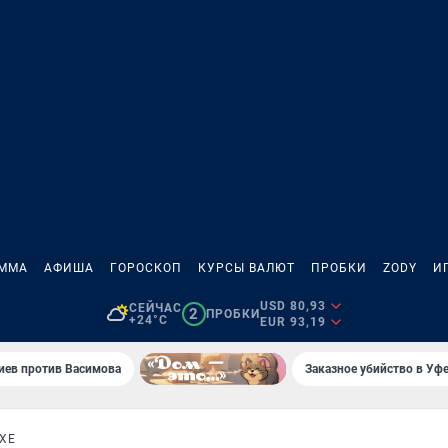
АММА
АФИША
ГОРОСКОП
КУРСЫ ВАЛЮТ
ПРОБКИ
ZODY
И
USD 80,93
СЕЙЧАС
2
ПРОБКИ
+24°C
EUR 93,19
иев против Васимова
Заказное убийство в Уфе
ХЕ