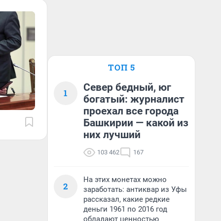
ТОП 5
Север бедный, юг
1
богатый: журналист
проехал все города
Башкирии — какой из
них лучший
103 462
167
На этих монетах можно
2
заработать: антиквар из Уфы
рассказал, какие редкие
деньги 1961 по 2016 год
обладают ценностью