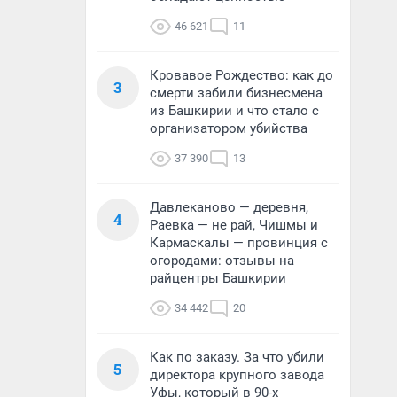
46 621
11
Кровавое Рождество: как до
3
смерти забили бизнесмена
из Башкирии и что стало с
организатором убийства
37 390
13
Давлеканово — деревня,
4
Раевка — не рай, Чишмы и
Кармаскалы — провинция с
огородами: отзывы на
райцентры Башкирии
34 442
20
Как по заказу. За что убили
5
директора крупного завода
Уфы, который в 90-х