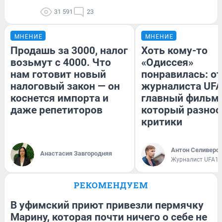
31 591
23
МНЕНИЕ
МНЕНИЕ
Продашь за 3000, налог
Хоть кому-то
возьмут с 4000. Что
«Одиссея»
нам готовит новый
понравилась: о
налоговый закон — он
журналиста UFA
коснется импорта и
главный фильм 
даже репетиторов
который разнос
критики
Антон Селиверс
Анастасия Завгородняя
Журналист UFA1.
РЕКОМЕНДУЕМ
В уфимский приют привезли пермячку
Марину, которая почти ничего о себе не