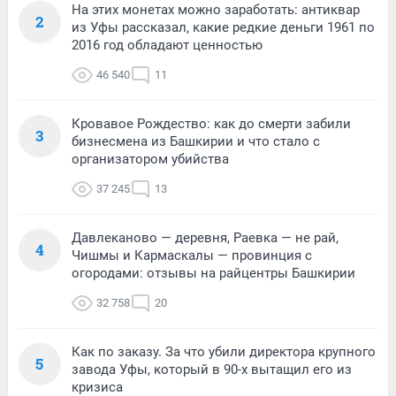
На этих монетах можно заработать: антиквар
2
из Уфы рассказал, какие редкие деньги 1961 по
2016 год обладают ценностью
46 540
11
Кровавое Рождество: как до смерти забили
3
бизнесмена из Башкирии и что стало с
организатором убийства
37 245
13
Давлеканово — деревня, Раевка — не рай,
4
Чишмы и Кармаскалы — провинция с
огородами: отзывы на райцентры Башкирии
32 758
20
Как по заказу. За что убили директора крупного
5
завода Уфы, который в 90-х вытащил его из
кризиса