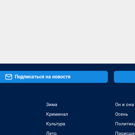
Подписаться на новости
Зима
Он и она
Криминал
Осень
Культура
Политик
Лето
Происше