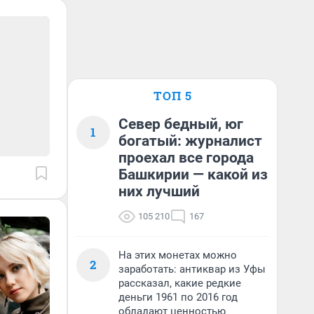
ТОП 5
Север бедный, юг
1
богатый: журналист
проехал все города
Башкирии — какой из
них лучший
105 210
167
На этих монетах можно
2
заработать: антиквар из Уфы
рассказал, какие редкие
деньги 1961 по 2016 год
обладают ценностью