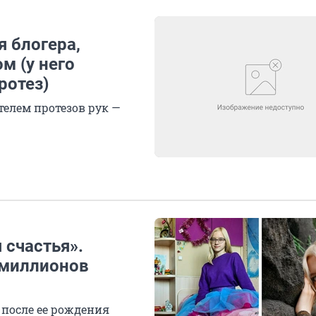
я блогера,
м (у него
ротез)
елем протезов рук —
 счастья».
 миллионов
о после ее рождения