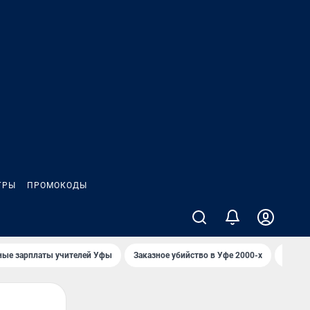
ГРЫ
ПРОМОКОДЫ
ные зарплаты учителей Уфы
Заказное убийство в Уфе 2000-х
Каким