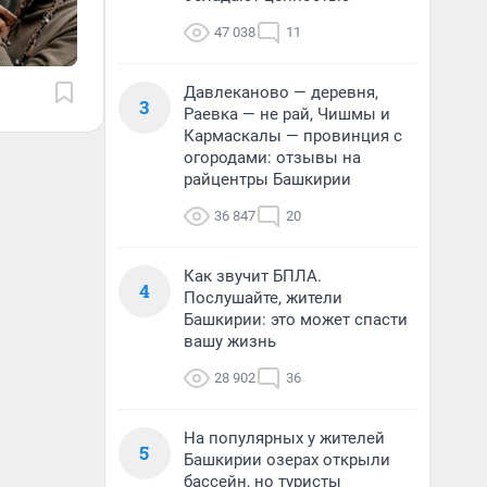
47 038
11
Давлеканово — деревня,
3
Раевка — не рай, Чишмы и
Кармаскалы — провинция с
огородами: отзывы на
райцентры Башкирии
36 847
20
Как звучит БПЛА.
4
Послушайте, жители
Башкирии: это может спасти
вашу жизнь
28 902
36
На популярных у жителей
5
Башкирии озерах открыли
бассейн, но туристы