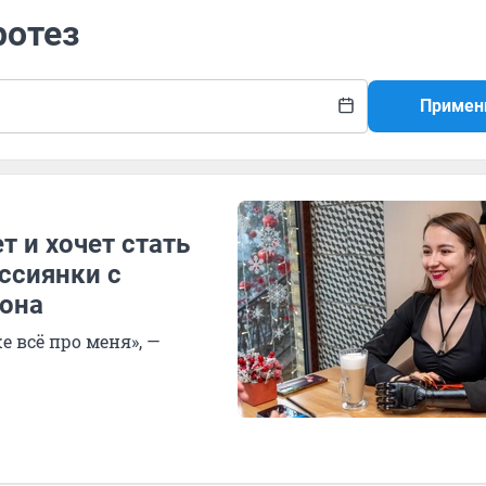
ротез
Примен
т и хочет стать
ссиянки с
иона
е всё про меня», —