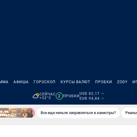
АММА
АФИША
ГОРОСКОП
КУРСЫ ВАЛЮТ
ПРОБКИ
ZODY
И
USD 82,17
СЕЙЧАС
2
ПРОБКИ
+32°C
EUR 94,84
Все еще нельзя заправляться в канистры?
Реаль