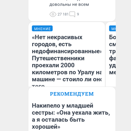
довольны не всем
27 181
9
МНЕНИЕ
МНЕНИЕ
«Нет некрасивых
Боязнь
городов, есть
сможет
недофинансированные».
тренер
Путешественники
фавори
проехали 2000
удержа
километров по Уралу на
месте
машине — стоило ли оно
того
РЕКОМЕНДУЕМ
Ан
Екатерина Литкевич
Жу
Накипело у младшей
сестры: «Она уехала жить,
а я осталась быть
хорошей»