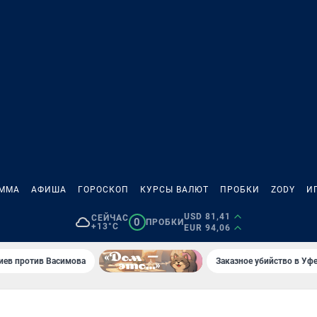
АММА
АФИША
ГОРОСКОП
КУРСЫ ВАЛЮТ
ПРОБКИ
ZODY
И
USD 81,41
СЕЙЧАС
0
ПРОБКИ
+13°C
EUR 94,06
иев против Васимова
Заказное убийство в Уфе