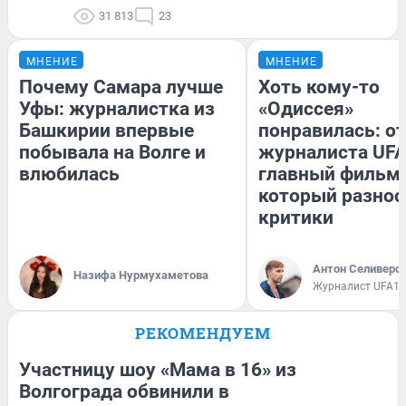
31 813
23
МНЕНИЕ
МНЕНИЕ
Почему Самара лучше
Хоть кому-то
Уфы: журналистка из
«Одиссея»
Башкирии впервые
понравилась: о
побывала на Волге и
журналиста UFA
влюбилась
главный фильм 
который разнос
критики
Антон Селиверс
Назифа Нурмухаметова
Журналист UFA1.
РЕКОМЕНДУЕМ
Участницу шоу «Мама в 16» из
Волгограда обвинили в