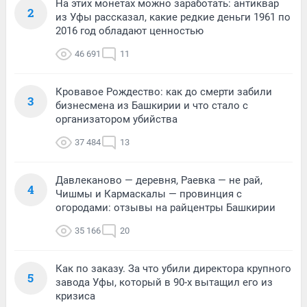
На этих монетах можно заработать: антиквар
2
из Уфы рассказал, какие редкие деньги 1961 по
2016 год обладают ценностью
46 691
11
Кровавое Рождество: как до смерти забили
3
бизнесмена из Башкирии и что стало с
организатором убийства
37 484
13
Давлеканово — деревня, Раевка — не рай,
4
Чишмы и Кармаскалы — провинция с
огородами: отзывы на райцентры Башкирии
35 166
20
Как по заказу. За что убили директора крупного
5
завода Уфы, который в 90-х вытащил его из
кризиса