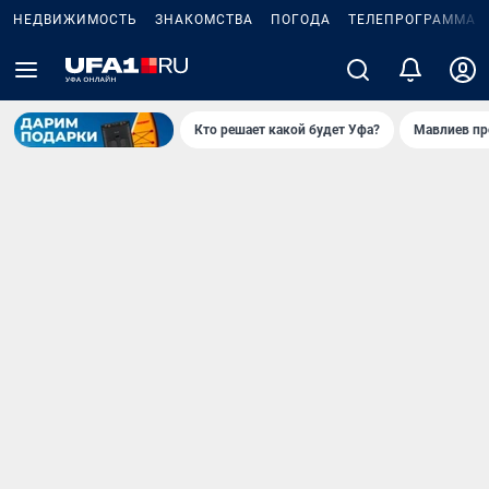
НЕДВИЖИМОСТЬ
ЗНАКОМСТВА
ПОГОДА
ТЕЛЕПРОГРАММА
Кто решает какой будет Уфа?
Мавлиев пр