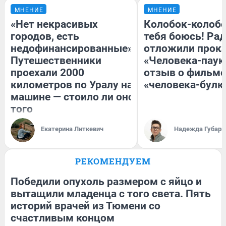
МНЕНИЕ
МНЕНИЕ
«Нет некрасивых
Колобок-колобо
городов, есть
тебя боюсь! Рад
недофинансированные».
отложили прок
Путешественники
«Человека-паук
проехали 2000
отзыв о фильме
километров по Уралу на
«человека-булк
машине — стоило ли оно
того
Екатерина Литкевич
Надежда Губарь
РЕКОМЕНДУЕМ
Победили опухоль размером с яйцо и
вытащили младенца с того света. Пять
историй врачей из Тюмени со
счастливым концом