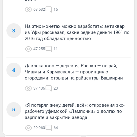
63 532
15
На этих монетах можно заработать: антиквар
3
из Уфы рассказал, какие редкие деньги 1961 по
2016 год обладают ценностью
47 255
11
Давлеканово — деревня, Раевка — не рай,
4
Чишмы и Кармаскалы — провинция с
огородами: отзывы на райцентры Башкирии
37 436
20
«Я потерял жену, детей, всё»: откровения экс-
5
рабочего уфимской «Лампочки» о долгах по
зарплате и закрытии завода
29 960
64