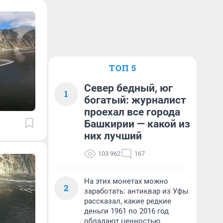
ТОП 5
Север бедный, юг
1
богатый: журналист
проехал все города
Башкирии — какой из
них лучший
103 962
167
На этих монетах можно
2
заработать: антиквар из Уфы
рассказал, какие редкие
деньги 1961 по 2016 год
обладают ценностью