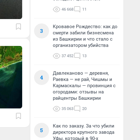
46 668
11
Кровавое Рождество: как до
3
смерти забили бизнесмена
из Башкирии и что стало с
организатором убийства
37 452
13
Давлеканово — деревня,
4
Раевка — не рай, Чишмы и
Кармаскалы — провинция с
огородами: отзывы на
райцентры Башкирии
35 063
20
Как по заказу. За что убили
5
директора крупного завода
Уфы, который в 90-х