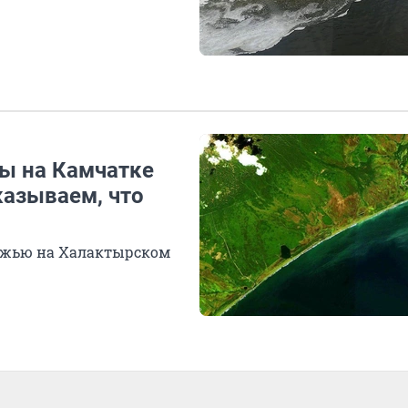
фы на Камчатке
казываем, что
ежью на Халактырском