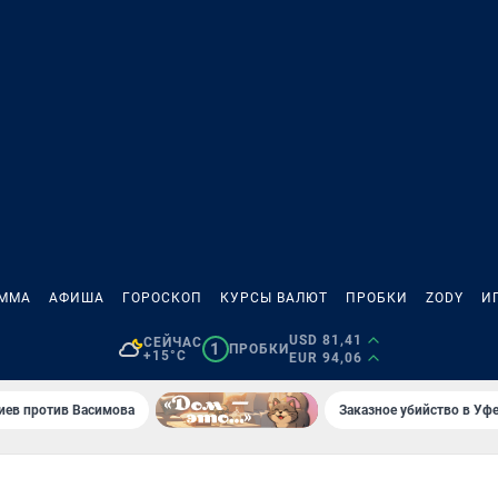
АММА
АФИША
ГОРОСКОП
КУРСЫ ВАЛЮТ
ПРОБКИ
ZODY
И
USD 81,41
СЕЙЧАС
1
ПРОБКИ
+15°C
EUR 94,06
иев против Васимова
Заказное убийство в Уфе