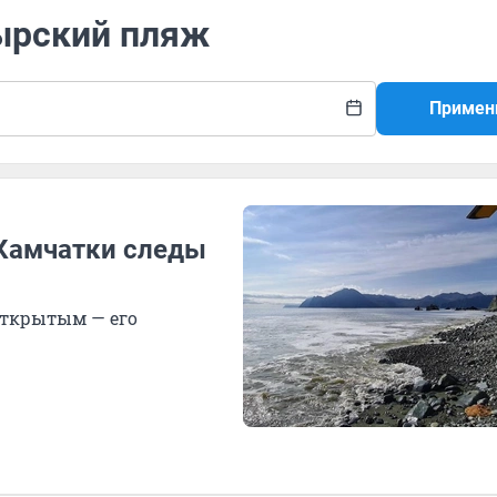
тырский пляж
Примен
 Камчатки следы
открытым — его