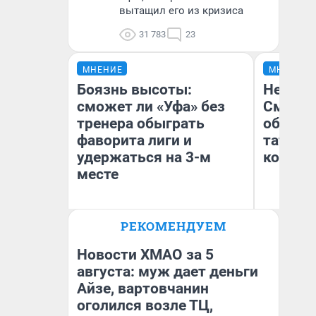
вытащил его из кризиса
31 783
23
МНЕНИЕ
МНЕНИЕ
Боязнь высоты:
Незван
сможет ли «Уфа» без
Сможет
тренера обыграть
обыгра
фаворита лиги и
татарс
удержаться на 3-м
которы
месте
РЕКОМЕНДУЕМ
Антон Селиверстов
Ан
Журналист UFA1.RU
Жу
Новости ХМАО за 5
августа: муж дает деньги
Айзе, вартовчанин
оголился возле ТЦ,