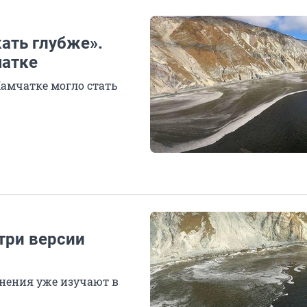
кать глубже».
чатке
амчатке могло стать
три версии
нения уже изучают в