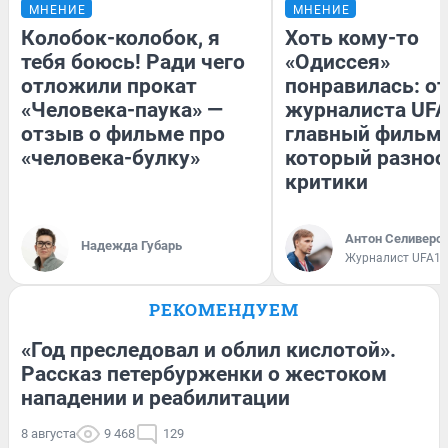
МНЕНИЕ
МНЕНИЕ
Колобок-колобок, я
Хоть кому-то
тебя боюсь! Ради чего
«Одиссея»
отложили прокат
понравилась: о
«Человека-паука» —
журналиста UFA
отзыв о фильме про
главный фильм 
«человека-булку»
который разнос
критики
Антон Селиверс
Надежда Губарь
Журналист UFA1.
РЕКОМЕНДУЕМ
«Год преследовал и облил кислотой».
Рассказ петербурженки о жестоком
нападении и реабилитации
8 августа
9 468
129