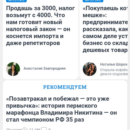
Продашь за 3000, налог
«Покупаешь кот
возьмут с 4000. Что
мешке»:
нам готовит новый
предпринимате
налоговый закон — он
рассказала, как
коснется импорта и
самом деле уст
даже репетиторов
бизнес со скла
дешевых товар
Наталья Шорохо
Анастасия Завгородняя
Открыла кофейну
деньги соцразви
РЕКОМЕНДУЕМ
«Позавтракал и побежал — это уже
привычка»: история пермского
марафонца Владимира Никитина — он
стал чемпионом РФ 35 раз
19 часов
11 186
9