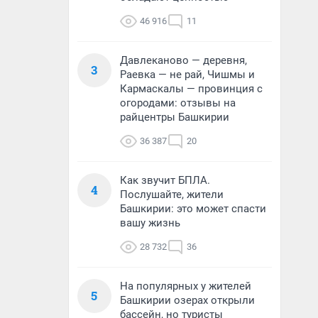
46 916
11
Давлеканово — деревня,
3
Раевка — не рай, Чишмы и
Кармаскалы — провинция с
огородами: отзывы на
райцентры Башкирии
36 387
20
Как звучит БПЛА.
4
Послушайте, жители
Башкирии: это может спасти
вашу жизнь
28 732
36
На популярных у жителей
5
Башкирии озерах открыли
бассейн, но туристы