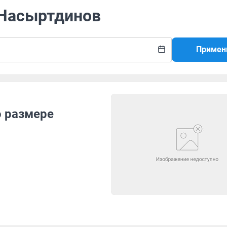
 Насыртдинов
Примен
о размере