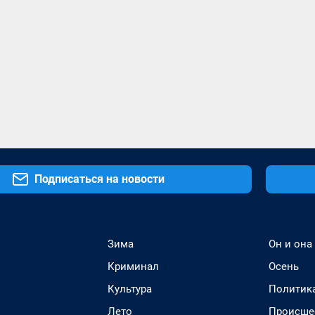
Подписаться на новости
Зима
Он и она
Криминал
Осень
Культура
Политик
Лето
Происше