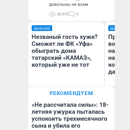
довольны не всем
26 575
9
МНЕНИЕ
МНЕНИЕ
Незваный гость хуже?
Продаш
Сможет ли ФК «Уфа»
возьмут
обыграть дома
нам го
татарский «КАМАЗ»,
налого
который уже не тот
коснет
даже р
РЕКОМЕНДУЕМ
Антон Селиверстов
Ан
Журналист UFA1.RU
«Не рассчитала силы»: 18-
летняя ужурка пыталась
успокоить трехмесячного
сына и убила его