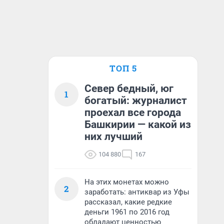
ТОП 5
Север бедный, юг
1
богатый: журналист
проехал все города
Башкирии — какой из
них лучший
104 880
167
На этих монетах можно
2
заработать: антиквар из Уфы
рассказал, какие редкие
деньги 1961 по 2016 год
обладают ценностью