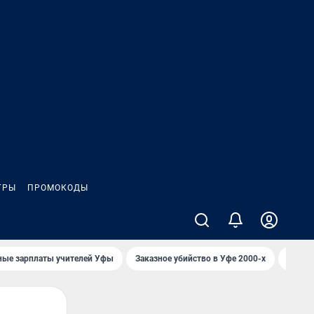
ГРЫ
ПРОМОКОДЫ
ные зарплаты учителей Уфы
Заказное убийство в Уфе 2000-х
Каким