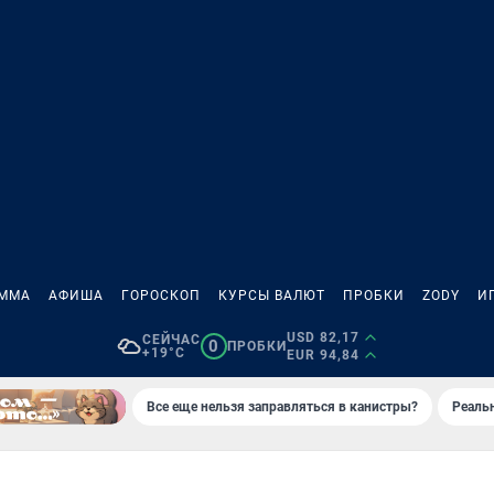
АММА
АФИША
ГОРОСКОП
КУРСЫ ВАЛЮТ
ПРОБКИ
ZODY
И
USD 82,17
СЕЙЧАС
0
ПРОБКИ
+19°C
EUR 94,84
Все еще нельзя заправляться в канистры?
Реаль