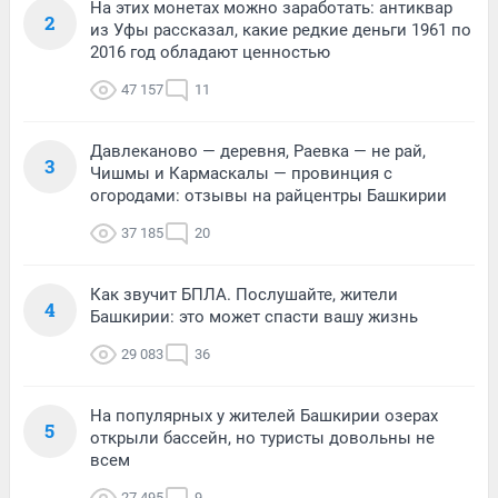
На этих монетах можно заработать: антиквар
2
из Уфы рассказал, какие редкие деньги 1961 по
2016 год обладают ценностью
47 157
11
Давлеканово — деревня, Раевка — не рай,
3
Чишмы и Кармаскалы — провинция с
огородами: отзывы на райцентры Башкирии
37 185
20
Как звучит БПЛА. Послушайте, жители
4
Башкирии: это может спасти вашу жизнь
29 083
36
На популярных у жителей Башкирии озерах
5
открыли бассейн, но туристы довольны не
всем
27 495
9