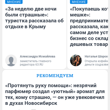
МНЕНИЕ
МНЕНИЕ
«За неделю две ночи
«Покупаешь кот
были страшные»:
мешке»:
туристка рассказала об
предпринимате
отдыхе в Крыму
рассказала, как
самом деле уст
бизнес со скла
дешевых товар
Александра Исмайлова
Наталья Шорохо
заместитель главного
Открыла кофейну
редактора 63.RU
деньги соцразви
РЕКОМЕНДУЕМ
«Протянуть руку помощи»: незрячий
парфюмер создал «уютный» аромат для
тех, кому страшно, — он уже увековечил
в духах Новосибирск