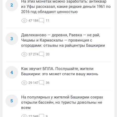
На этих монетах можно заработать: антиквар
2
из Уфы рассказал, какие редкие деньги 1961 по
2016 год обладают ценностью
47 184
11
Давлеканово — деревня, Раевка — не рай,
3
Чишмы и Кармаскалы — провинция с
огородами: отзывы на райцентры Башкирии
37 274
20
Как звучит БПЛА. Послушайте, жители
4
Башкирии: это может спасти вашу жизнь
29 147
36
На популярных у жителей Башкирии озерах
5
открыли бассейн, но туристы довольны не
всем
27 548
9