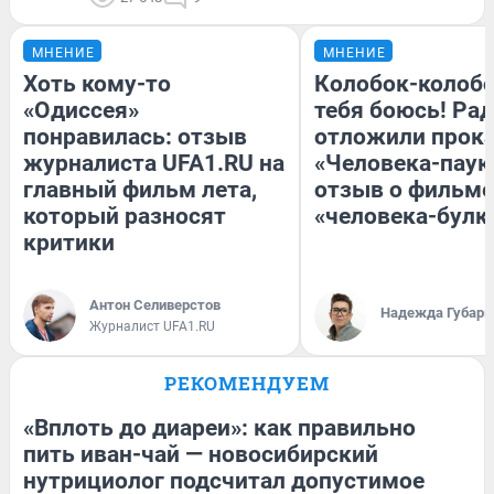
МНЕНИЕ
МНЕНИЕ
Хоть кому-то
Колобок-колобо
«Одиссея»
тебя боюсь! Рад
понравилась: отзыв
отложили прок
журналиста UFA1.RU на
«Человека-паук
главный фильм лета,
отзыв о фильме
который разносят
«человека-булк
критики
Антон Селиверстов
Надежда Губарь
Журналист UFA1.RU
РЕКОМЕНДУЕМ
«Вплоть до диареи»: как правильно
пить иван-чай — новосибирский
нутрициолог подсчитал допустимое