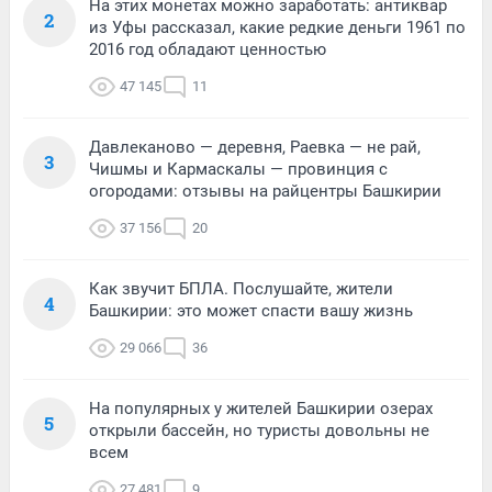
На этих монетах можно заработать: антиквар
2
из Уфы рассказал, какие редкие деньги 1961 по
2016 год обладают ценностью
47 145
11
Давлеканово — деревня, Раевка — не рай,
3
Чишмы и Кармаскалы — провинция с
огородами: отзывы на райцентры Башкирии
37 156
20
Как звучит БПЛА. Послушайте, жители
4
Башкирии: это может спасти вашу жизнь
29 066
36
На популярных у жителей Башкирии озерах
5
открыли бассейн, но туристы довольны не
всем
27 481
9