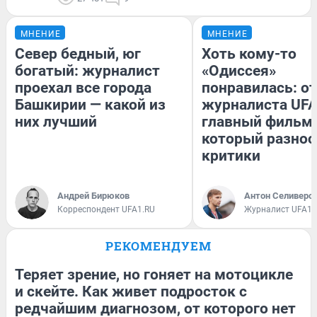
МНЕНИЕ
МНЕНИЕ
Север бедный, юг
Хоть кому-то
богатый: журналист
«Одиссея»
проехал все города
понравилась: о
Башкирии — какой из
журналиста UFA
них лучший
главный фильм 
который разнос
критики
Андрей Бирюков
Антон Селиверс
Корреспондент UFA1.RU
Журналист UFA1.
РЕКОМЕНДУЕМ
Теряет зрение, но гоняет на мотоцикле
и скейте. Как живет подросток с
редчайшим диагнозом, от которого нет