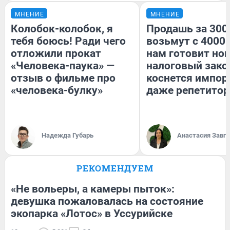
МНЕНИЕ
МНЕНИЕ
Колобок-колобок, я
Продашь за 3000
тебя боюсь! Ради чего
возьмут с 4000.
отложили прокат
нам готовит но
«Человека-паука» —
налоговый зако
отзыв о фильме про
коснется импор
«человека-булку»
даже репетитор
Надежда Губарь
Анастасия Завг
РЕКОМЕНДУЕМ
«Не вольеры, а камеры пыток»:
девушка пожаловалась на состояние
экопарка «Лотос» в Уссурийске