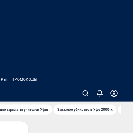
ГРЫ
ПРОМОКОДЫ
ные зарплаты учителей Уфы
Заказное убийство в Уфе 2000-х
Каким