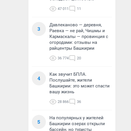
47 011
11
Давлеканово — деревня,
3
Раевка — не рай, Чишмы и
Кармаскалы — провинция с
огородами: отзывы на
райцентры Башкирии
36 774
20
Как звучит БПЛА.
4
Послушайте, жители
Башкирии: это может спасти
вашу жизнь
28 866
36
На популярных у жителей
5
Башкирии озерах открыли
бассейн, но туристы