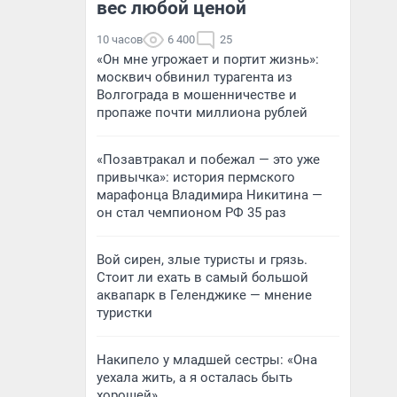
вес любой ценой
10 часов
6 400
25
«Он мне угрожает и портит жизнь»:
москвич обвинил турагента из
Волгограда в мошенничестве и
пропаже почти миллиона рублей
«Позавтракал и побежал — это уже
привычка»: история пермского
марафонца Владимира Никитина —
он стал чемпионом РФ 35 раз
Вой сирен, злые туристы и грязь.
Стоит ли ехать в самый большой
аквапарк в Геленджике — мнение
туристки
Накипело у младшей сестры: «Она
уехала жить, а я осталась быть
хорошей»