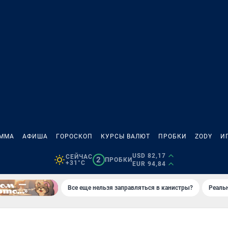
АММА
АФИША
ГОРОСКОП
КУРСЫ ВАЛЮТ
ПРОБКИ
ZODY
И
USD 82,17
СЕЙЧАС
2
ПРОБКИ
+31°C
EUR 94,84
Все еще нельзя заправляться в канистры?
Реаль