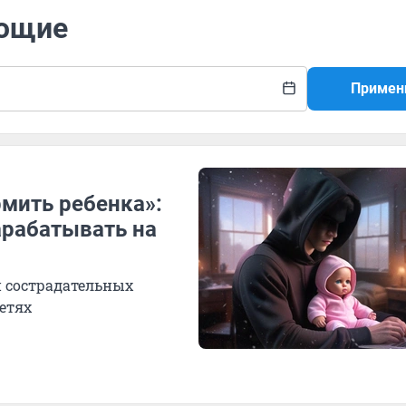
ающие
Примен
мить ребенка»:
рабатывать на
 сострадательных
етях