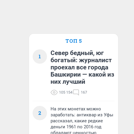
ТОП 5
Север бедный, юг
1
богатый: журналист
проехал все города
Башкирии — какой из
них лучший
105 154
167
На этих монетах можно
2
заработать: антиквар из Уфы
рассказал, какие редкие
деньги 1961 по 2016 год
обладают ценностью