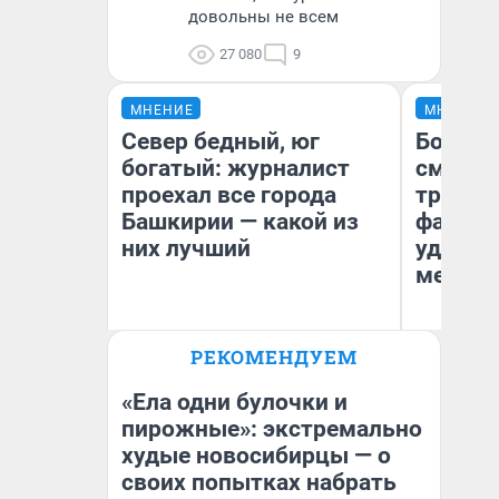
довольны не всем
27 080
9
МНЕНИЕ
МНЕНИЕ
Север бедный, юг
Боязнь
богатый: журналист
сможет
проехал все города
тренер
Башкирии — какой из
фавори
них лучший
удержа
месте
РЕКОМЕНДУЕМ
Андрей Бирюков
Ан
Корреспондент UFA1.RU
Жу
«Ела одни булочки и
пирожные»: экстремально
худые новосибирцы — о
своих попытках набрать