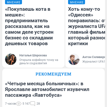
МНЕНИЕ
МНЕНИЕ
«Покупаешь кота в
Хоть кому-то
мешке»:
«Одиссея»
предприниматель
понравилась: о
рассказала, как на
журналиста UFA
самом деле устроен
главный фильм 
бизнес со складами
который разнос
дешевых товаров
критики
Наталья Шорохова
Антон Селиверс
Открыла кофейную точку на
Журналист UFA1.
деньги соцразвития
РЕКОМЕНДУЕМ
«Четыре месяца больничных»: в
Ярославле автомобилист изувечил
пассажира «Яавтобуса»
7 часов
5 167
28