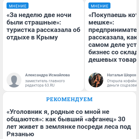
МНЕНИЕ
МНЕНИЕ
«За неделю две ночи
«Покупаешь кот
были страшные»:
мешке»:
туристка рассказала об
предпринимате
отдыхе в Крыму
рассказала, как
самом деле уст
бизнес со скла
дешевых товар
Александра Исмайлова
Наталья Шорохо
заместитель главного
Открыла кофейну
редактора 63.RU
деньги соцразви
РЕКОМЕНДУЕМ
«Уголовник я, родные со мной не
общаются»: как бывший «афганец» 30
лет живет в землянке посреди леса под
Рязанью