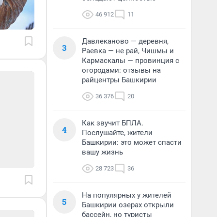
46 912
11
Давлеканово — деревня,
3
Раевка — не рай, Чишмы и
Кармаскалы — провинция с
огородами: отзывы на
райцентры Башкирии
36 376
20
Как звучит БПЛА.
4
Послушайте, жители
Башкирии: это может спасти
вашу жизнь
28 723
36
На популярных у жителей
5
Башкирии озерах открыли
бассейн, но туристы