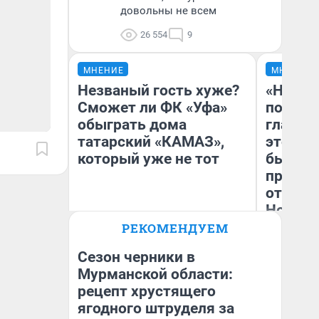
довольны не всем
26 554
9
МНЕНИЕ
МНЕНИЕ
Незваный гость хуже?
«Никог
Сможет ли ФК «Уфа»
победи
обыграть дома
главны
татарский «КАМАЗ»,
этого г
который уже не тот
бьет р
прокат
отзыв 
Нолана
РЕКОМЕНДУЕМ
Антон Селиверстов
Ст
Журналист UFA1.RU
Эк
Сезон черники в
Мурманской области:
рецепт хрустящего
ягодного штруделя за