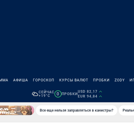
АММА
АФИША
ГОРОСКОП
КУРСЫ ВАЛЮТ
ПРОБКИ
ZODY
И
USD 82,17
СЕЙЧАС
0
ПРОБКИ
+19°C
EUR 94,84
Все еще нельзя заправляться в канистры?
Реаль