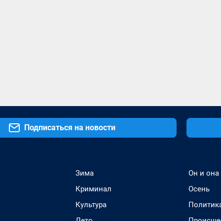
Подписаться на новости
Зима
Он и она
Криминал
Осень
Культура
Политик
Лето
Происше