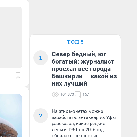
ТОП 5
Север бедный, юг
1
богатый: журналист
проехал все города
Башкирии — какой из
них лучший
104 870
167
На этих монетах можно
2
заработать: антиквар из Уфы
рассказал, какие редкие
деньги 1961 по 2016 год
обладают ценностью