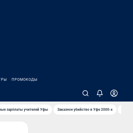
ГРЫ
ПРОМОКОДЫ
ные зарплаты учителей Уфы
Заказное убийство в Уфе 2000-х
Каким