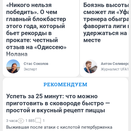
«Никого нельзя
Боязнь высоты:
победить». О чем
сможет ли «Уфа
главный блокбастер
тренера обыгра
этого года, который
фаворита лиги и
бьет рекорды в
удержаться на 
прокате: честный
месте
отзыв на «Одиссею»
Нолана
Стас Соколов
Антон Селиверс
Эксперт
Журналист UFA1.
РЕКОМЕНДУЕМ
Успеть за 25 минут: что можно
приготовить в сковороде быстро —
простой и вкусный рецепт пиццы
3 часа
1 885
1
Выжившая после атаки с кислотой петербурженка