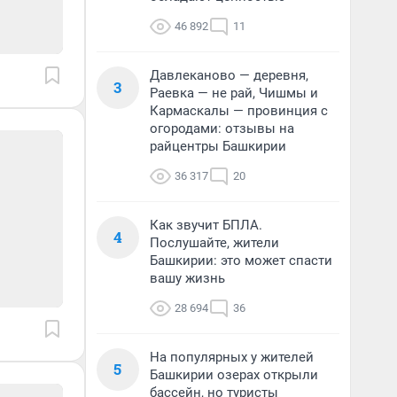
46 892
11
Давлеканово — деревня,
3
Раевка — не рай, Чишмы и
Кармаскалы — провинция с
огородами: отзывы на
райцентры Башкирии
36 317
20
Как звучит БПЛА.
4
Послушайте, жители
Башкирии: это может спасти
вашу жизнь
28 694
36
На популярных у жителей
5
Башкирии озерах открыли
бассейн, но туристы