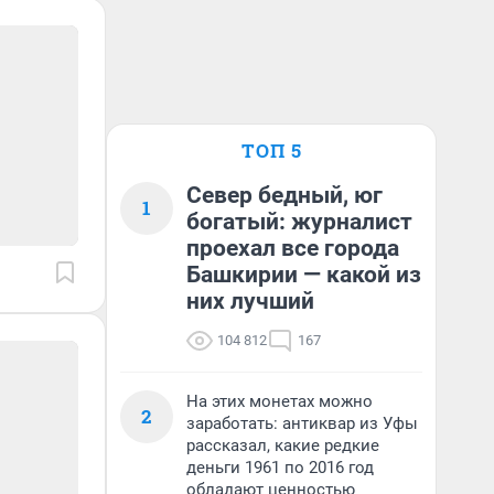
ТОП 5
Север бедный, юг
1
богатый: журналист
проехал все города
Башкирии — какой из
них лучший
104 812
167
На этих монетах можно
2
заработать: антиквар из Уфы
рассказал, какие редкие
деньги 1961 по 2016 год
обладают ценностью