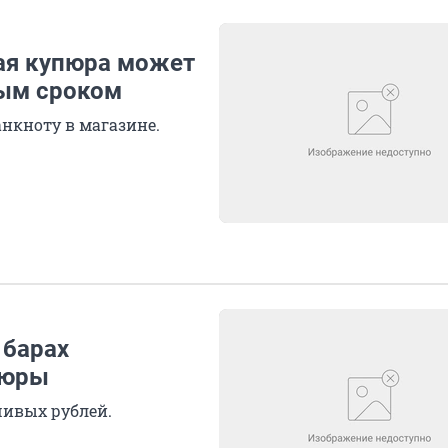
ая купюра может
ным сроком
нкноту в магазине.
 барах
пюры
ивых рублей.