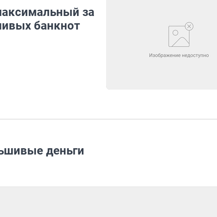
 максимальный за
шивых банкнот
льшивые деньги