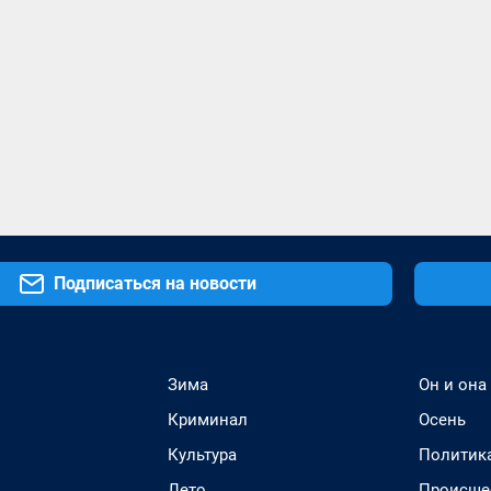
Подписаться на новости
Зима
Он и она
Криминал
Осень
Культура
Политик
Лето
Происше