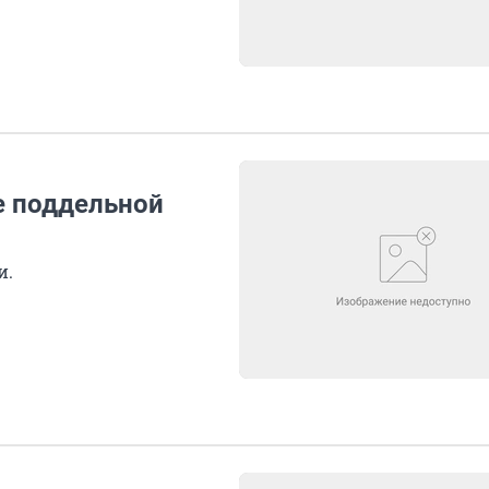
е поддельной
и.