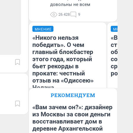
довольны не всем
26 428
9
МНЕНИЕ
МНЕНИЕ
«Никого нельзя
«В 199
победить». О чем
строит
главный блокбастер
обвали
этого года, который
советс
бьет рекорды в
сравни
прокате: честный
россий
отзыв на «Одиссею»
Нолана
Ол
РЕКОМЕНДУЕМ
Бл
Стас Соколов
вл
Эксперт
би
«Вам зачем он?»: дизайнер
из Москвы за свои деньги
восстанавливает дом в
деревне Архангельской