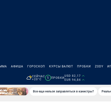
АММА
АФИША
ГОРОСКОП
КУРСЫ ВАЛЮТ
ПРОБКИ
ZODY
И
USD 82,17
СЕЙЧАС
1
ПРОБКИ
+20°C
EUR 94,84
Все еще нельзя заправляться в канистры?
Реаль