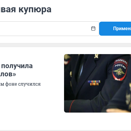
ивая купюра
Примен
 получила
олов»
ом фоне случился