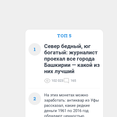
ТОП 5
Север бедный, юг
1
богатый: журналист
проехал все города
Башкирии — какой из
них лучший
102 023
165
На этих монетах можно
2
заработать: антиквар из Уфы
рассказал, какие редкие
деньги 1961 по 2016 год
обладают ценностью