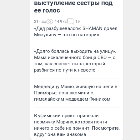
выступление сестры под
ее голос
21 час
14 972
19
«Дед разбушевался»: SHAMAN довел
Мизулину — что он натворил
«Долго боялась выходить на улицу».
Мама искалеченного бойца СВО — о
том, как спасает сына, который
разбился по пути к невесте
Медведицу Майю, жившую на цепи в
Приморье, познакомили с
гималайским медведем Фиником
В уфимский приют привезли
пермячку Марину, которая почти
ничего о себе не помнит. Посмотрите,
вдруг она вам знакома