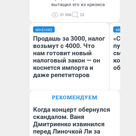
вытащил его из кризиса
31 566
23
МНЕНИЕ
МНЕНИЕ
Продашь за 3000, налог
«Спутал
возьмут с 4000. Что
пургу».
нам готовит новый
смерте
налоговый закон — он
которы
коснется импорта и
обнару
даже репетиторов
Ир
РЕКОМЕНДУЕМ
Гл
Анастасия Завгородняя
«Р
Во
Когда концерт обернулся
скандалом. Ваня
Дмитриенко извинился
перед Линочкой Ли за