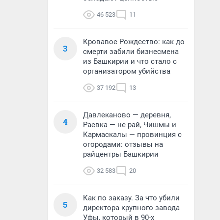
46 523
11
Кровавое Рождество: как до
3
смерти забили бизнесмена
из Башкирии и что стало с
организатором убийства
37 192
13
Давлеканово — деревня,
4
Раевка — не рай, Чишмы и
Кармаскалы — провинция с
огородами: отзывы на
райцентры Башкирии
32 583
20
Как по заказу. За что убили
5
директора крупного завода
Уфы, который в 90-х