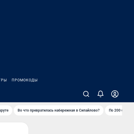
ГРЫ
ПРОМОКОДЫ
шруте
Во что превратилась набережная в Сипайлово?
По 200 баллов