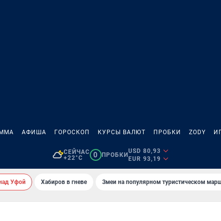
АММА
АФИША
ГОРОСКОП
КУРСЫ ВАЛЮТ
ПРОБКИ
ZODY
И
USD 80,93
СЕЙЧАС
0
ПРОБКИ
+22°C
EUR 93,19
над Уфой
Хабиров в гневе
Змеи на популярном туристическом мар