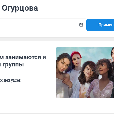
я Огурцова
Примен
ем занимаются и
ы группы
ех девушек