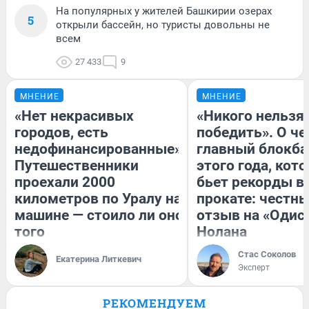
На популярных у жителей Башкирии озерах
5
открыли бассейн, но туристы довольны не
всем
27 433
9
МНЕНИЕ
МНЕНИЕ
«Нет некрасивых
«Никого нельзя
городов, есть
победить». О ч
недофинансированные».
главный блокба
Путешественники
этого года, кот
проехали 2000
бьет рекорды в
километров по Уралу на
прокате: честн
машине — стоило ли оно
отзыв на «Одис
того
Нолана
Стас Соколов
Екатерина Литкевич
Эксперт
РЕКОМЕНДУЕМ