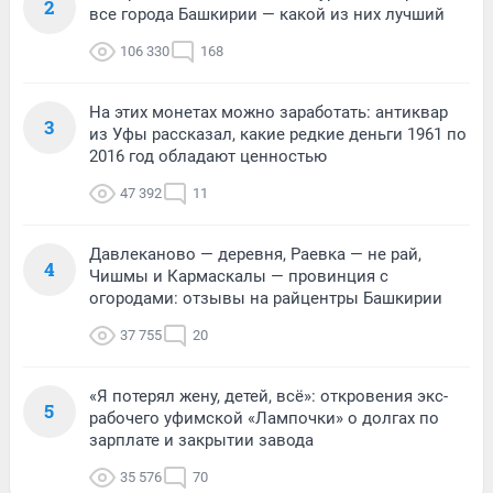
2
все города Башкирии — какой из них лучший
106 330
168
На этих монетах можно заработать: антиквар
3
из Уфы рассказал, какие редкие деньги 1961 по
2016 год обладают ценностью
47 392
11
Давлеканово — деревня, Раевка — не рай,
4
Чишмы и Кармаскалы — провинция с
огородами: отзывы на райцентры Башкирии
37 755
20
«Я потерял жену, детей, всё»: откровения экс-
5
рабочего уфимской «Лампочки» о долгах по
зарплате и закрытии завода
35 576
70