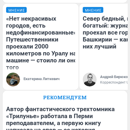
МНЕНИЕ
МНЕНИЕ
«Нет некрасивых
Север бедный, 
городов, есть
богатый: журна
недофинансированные».
проехал все гор
Путешественники
Башкирии — как
проехали 2000
них лучший
километров по Уралу на
машине — стоило ли оно
того
Андрей Бирюков
Екатерина Литкевич
Корреспондент U
РЕКОМЕНДУЕМ
Автор фантастического трехтомника
«Трилунье» работала в Перми
преподавателем, а первую книгу
написала на спор — ее история