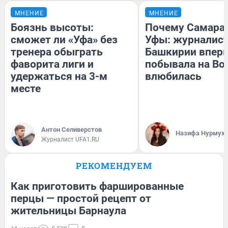
МНЕНИЕ
МНЕНИЕ
Боязнь высоты:
Почему Самара
сможет ли «Уфа» без
Уфы: журналист
тренера обыграть
Башкирии впер
фаворита лиги и
побывала на Вол
удержаться на 3-м
влюбилась
месте
Антон Селиверстов
Назифа Нурмух
Журналист UFA1.RU
РЕКОМЕНДУЕМ
Как приготовить фаршированные
перцы — простой рецепт от
жительницы Барнаула