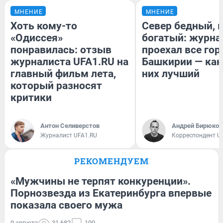
МНЕНИЕ
МНЕНИЕ
Хоть кому-то
Север бедный, 
«Одиссея»
богатый: журна
понравилась: отзыв
проехал все гор
журналиста UFA1.RU на
Башкирии — как
главный фильм лета,
них лучший
который разносят
критики
Антон Селиверстов
Андрей Бирюков
Журналист UFA1.RU
Корреспондент U
РЕКОМЕНДУЕМ
«Мужчины не терпят конкуренции».
Порнозвезда из Екатеринбурга впервые
показала своего мужа
9 августа
31 682
190