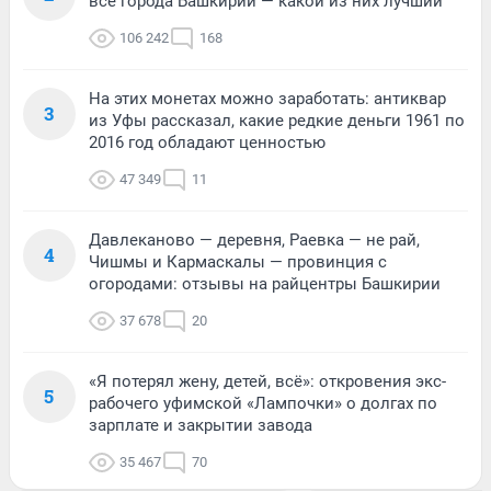
все города Башкирии — какой из них лучший
106 242
168
На этих монетах можно заработать: антиквар
3
из Уфы рассказал, какие редкие деньги 1961 по
2016 год обладают ценностью
47 349
11
Давлеканово — деревня, Раевка — не рай,
4
Чишмы и Кармаскалы — провинция с
огородами: отзывы на райцентры Башкирии
37 678
20
«Я потерял жену, детей, всё»: откровения экс-
5
рабочего уфимской «Лампочки» о долгах по
зарплате и закрытии завода
35 467
70