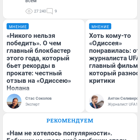
всем
27 240
9
МНЕНИЕ
МНЕНИЕ
«Никого нельзя
Хоть кому-то
победить». О чем
«Одиссея»
главный блокбастер
понравилась: о
этого года, который
журналиста UFA
бьет рекорды в
главный фильм 
прокате: честный
который разнос
отзыв на «Одиссею»
критики
Нолана
Стас Соколов
Антон Селиверс
Эксперт
Журналист UFA1.
РЕКОМЕНДУЕМ
«Нам не хотелось популярности».