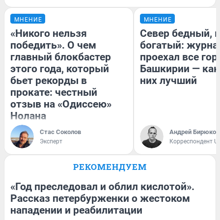
МНЕНИЕ
МНЕНИЕ
«Никого нельзя
Север бедный, 
победить». О чем
богатый: журна
главный блокбастер
проехал все гор
этого года, который
Башкирии — как
бьет рекорды в
них лучший
прокате: честный
отзыв на «Одиссею»
Нолана
Стас Соколов
Андрей Бирюков
Эксперт
Корреспондент U
РЕКОМЕНДУЕМ
«Год преследовал и облил кислотой».
Рассказ петербурженки о жестоком
нападении и реабилитации