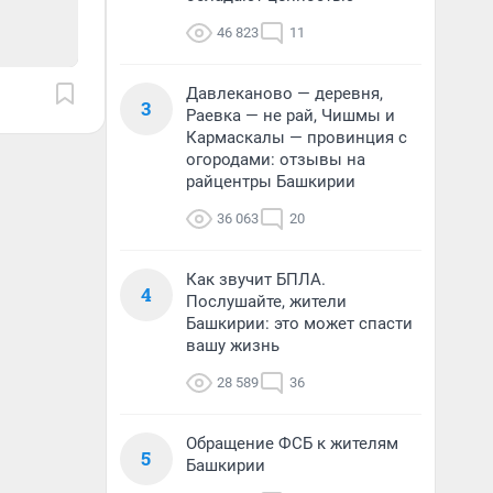
46 823
11
Давлеканово — деревня,
3
Раевка — не рай, Чишмы и
Кармаскалы — провинция с
огородами: отзывы на
райцентры Башкирии
36 063
20
Как звучит БПЛА.
4
Послушайте, жители
Башкирии: это может спасти
вашу жизнь
28 589
36
Обращение ФСБ к жителям
5
Башкирии