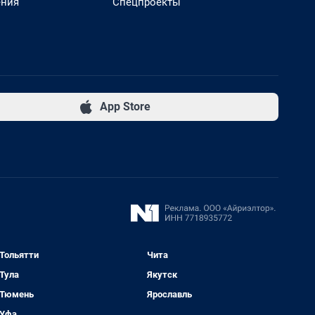
ения
Спецпроекты
App Store
Тольятти
Чита
Тула
Якутск
Тюмень
Ярославль
Уфа