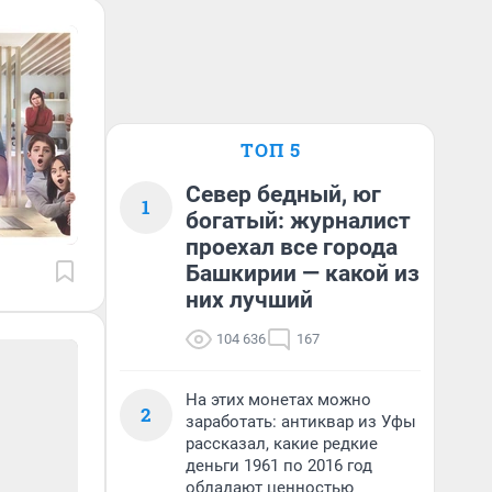
ТОП 5
Север бедный, юг
1
богатый: журналист
проехал все города
Башкирии — какой из
них лучший
104 636
167
На этих монетах можно
2
заработать: антиквар из Уфы
рассказал, какие редкие
деньги 1961 по 2016 год
обладают ценностью