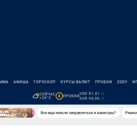
АММА
АФИША
ГОРОСКОП
КУРСЫ ВАЛЮТ
ПРОБКИ
ZODY
И
USD 81,41
СЕЙЧАС
4
ПРОБКИ
+28°C
EUR 94,06
Все еще нельзя заправляться в канистры?
Реаль