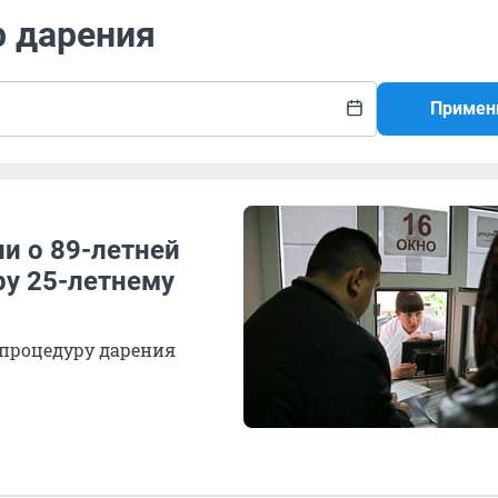
р дарения
Примен
и о 89-летней
ру 25-летнему
процедуру дарения