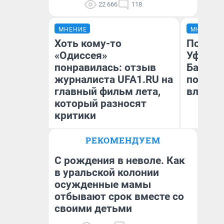
22 666
118
МНЕНИЕ
МНЕНИЕ
Хоть кому-то
Почему
«Одиссея»
Уфы: ж
понравилась: отзыв
Башкир
журналиста UFA1.RU на
побыва
главный фильм лета,
влюбил
который разносят
критики
РЕКОМЕНДУЕМ
Антон Селиверстов
На
Журналист UFA1.RU
С рождения в неволе. Как
в уральской колонии
осужденные мамы
отбывают срок вместе со
своими детьми