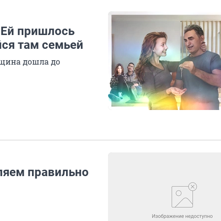
 Ей пришлось
йся там семьей
нщина дошла до
ляем правильно