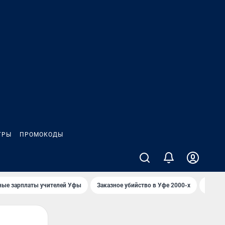
ГРЫ
ПРОМОКОДЫ
ные зарплаты учителей Уфы
Заказное убийство в Уфе 2000-х
Каким