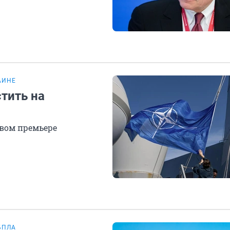
АИНЕ
тить на
овом премьере
БПЛА