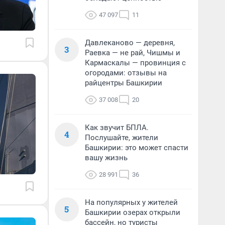
47 097
11
Давлеканово — деревня,
3
Раевка — не рай, Чишмы и
Кармаскалы — провинция с
огородами: отзывы на
райцентры Башкирии
37 008
20
Как звучит БПЛА.
4
Послушайте, жители
Башкирии: это может спасти
вашу жизнь
28 991
36
На популярных у жителей
5
Башкирии озерах открыли
бассейн, но туристы