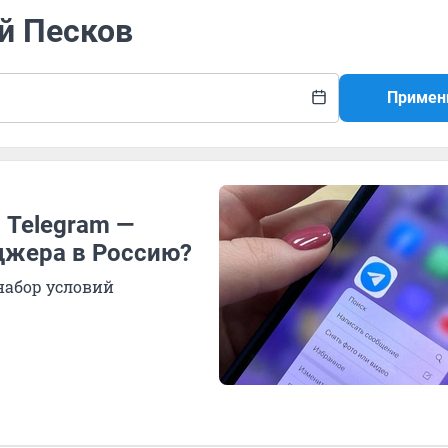
й Песков
Примен
 Telegram —
джера в Россию?
абор условий