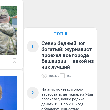
ТОП 5
Север бедный, юг
1
богатый: журналист
проехал все города
Башкирии — какой из
них лучший
105 377
167
На этих монетах можно
2
заработать: антиквар из Уфы
рассказал, какие редкие
деньги 1961 по 2016 год
обладают ценностью