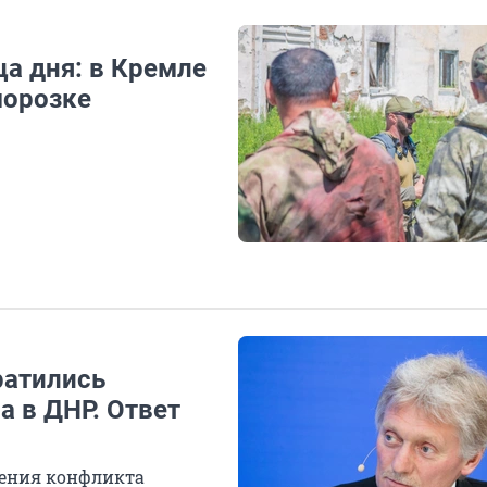
а дня: в Кремле
морозке
ратились
а в ДНР. Ответ
щения конфликта