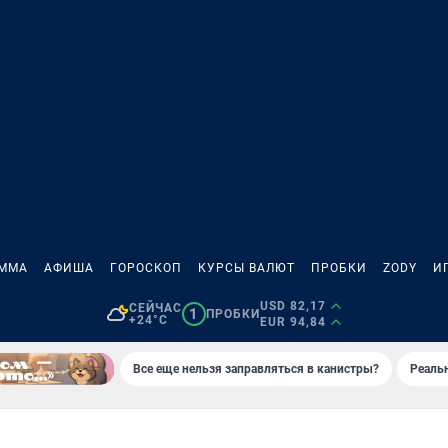
АММА
АФИША
ГОРОСКОП
КУРСЫ ВАЛЮТ
ПРОБКИ
ZODY
И
USD 82,17
СЕЙЧАС
1
ПРОБКИ
+24°C
EUR 94,84
Все еще нельзя заправляться в канистры?
Реаль