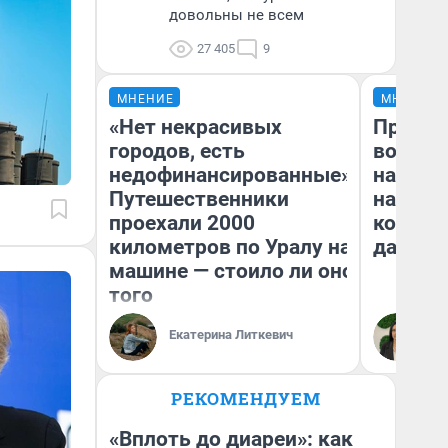
довольны не всем
27 405
9
МНЕНИЕ
МНЕНИЕ
«Нет некрасивых
Продаш
городов, есть
возьмут
недофинансированные».
нам го
Путешественники
налого
проехали 2000
коснет
километров по Уралу на
даже р
машине — стоило ли оно
того
Екатерина Литкевич
Ан
РЕКОМЕНДУЕМ
«Вплоть до диареи»: как