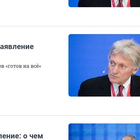
заявление
в «готов на всё»
ение: о чем