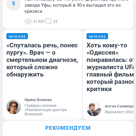
5
завода Уфы, который в 90-х вытащил его из
кризиса
31 657
23
МНЕНИЕ
МНЕНИЕ
«Спуталась речь, понес
Хоть кому-то
пургу». Врач — о
«Одиссея»
смертельном диагнозе,
понравилась: о
который сложно
журналиста UFA
обнаружить
главный фильм 
который разнос
критики
Ирина Волкова
Главврач клиники
Антон Селиверс
«Реабилитация доктора
Журналист UFA1.
Волковой»
РЕКОМЕНДУЕМ