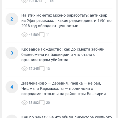
102 873
165
На этих монетах можно заработать: антиквар
2
из Уфы рассказал, какие редкие деньги 1961 по
2016 год обладают ценностью
46 589
11
Кровавое Рождество: как до смерти забили
3
бизнесмена из Башкирии и что стало с
организатором убийства
37 345
13
Давлеканово — деревня, Раевка — не рай,
4
Чишмы и Кармаскалы — провинция с
огородами: отзывы на райцентры Башкирии
33 882
20
Как по заказу. За что убили директора крупного