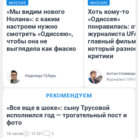
МНЕНИЕ
МНЕНИЕ
«Мы видим нового
Хоть кому-то
Нолана»: с каким
«Одиссея»
настроем нужно
понравилась: о
смотреть «Одиссею»,
журналиста UFA
чтобы она не
главный фильм 
выглядела как фиаско
который разнос
критики
Антон Селиверс
Надежда Губарь
Журналист UFA1.
РЕКОМЕНДУЕМ
«Все еще в шоке»: сыну Трусовой
исполнился год — трогательный пост и
фото
18 часов
12 521
2