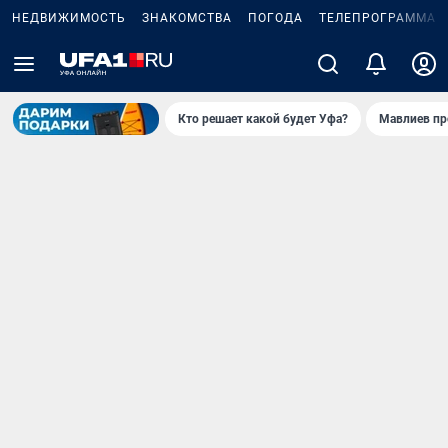
НЕДВИЖИМОСТЬ
ЗНАКОМСТВА
ПОГОДА
ТЕЛЕПРОГРАММА
Кто решает какой будет Уфа?
Мавлиев пр