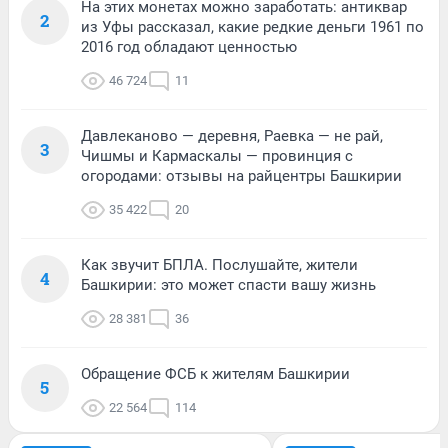
На этих монетах можно заработать: антиквар
2
из Уфы рассказал, какие редкие деньги 1961 по
2016 год обладают ценностью
46 724
11
Давлеканово — деревня, Раевка — не рай,
3
Чишмы и Кармаскалы — провинция с
огородами: отзывы на райцентры Башкирии
35 422
20
Как звучит БПЛА. Послушайте, жители
4
Башкирии: это может спасти вашу жизнь
28 381
36
Обращение ФСБ к жителям Башкирии
5
22 564
114