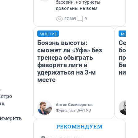
бассейн, но туристы
довольны не всем
27 669
9
МНЕНИЕ
МНЕНИ
Боязнь высоты:
Север
сможет ли «Уфа» без
богат
тренера обыграть
проех
фаворита лиги и
Башки
удержаться на 3-м
них л
месте
,
ыстро
ых
Антон Селиверстов
Журналист UFA1.RU
римерить
РЕКОМЕНДУЕМ