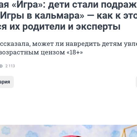
ая «Игра»: дети стали подра
Игры в кальмара» — как к эт
я их родители и эксперты
ссказала, может ли навредить детям увл
возрастным цензом «18+»
2 113
ария