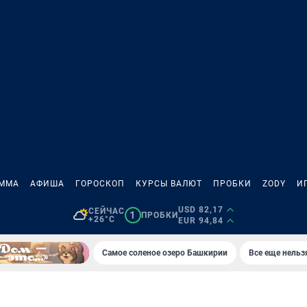
АММА
АФИША
ГОРОСКОП
КУРСЫ ВАЛЮТ
ПРОБКИ
ZODY
И
USD 82,17
СЕЙЧАС
1
ПРОБКИ
+26°C
EUR 94,84
Самое соленое озеро Башкирии
Все еще нельз