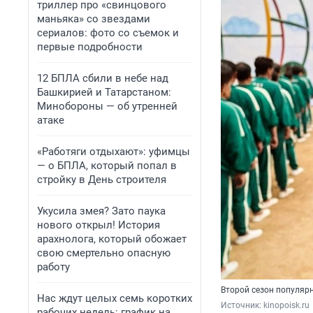
триллер про «свинцового
маньяка» со звездами
сериалов: фото со съемок и
первые подробности
12 БПЛА сбили в небе над
Башкирией и Татарстаном:
Минобороны — об утренней
атаке
«Работяги отдыхают»: уфимцы
— о БПЛА, который попал в
стройку в День строителя
Укусила змея? Зато паука
нового открыл! История
арахнолога, который обожает
свою смертельно опасную
работу
Второй сезон популярн
Нас ждут целых семь коротких
Источник: 
kinopoisk.ru
рабочих недель: график на