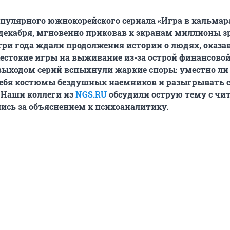
опулярного южнокорейского сериала «Игра в кальмара
декабря, мгновенно приковав к экранам миллионы з
ри года ждали продолжения истории о людях, оказ
стокие игры на выживание из-за острой финансово
выходом серий вспыхнули жаркие споры: уместно ли
себя костюмы бездушных наемников и разыгрывать
 Наши коллеги из
NGS.RU
обсудили острую тему с чи
лись за объяснением к психоаналитику.