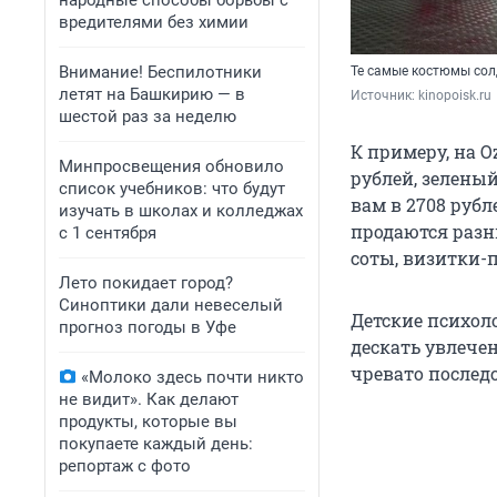
народные способы борьбы с
вредителями без химии
Внимание! Беспилотники
Те самые костюмы сол
летят на Башкирию — в
Источник: 
kinopoisk.ru
шестой раз за неделю
К примеру, на 
Минпросвещения обновило
рублей, зеленый
список учебников: что будут
вам в 2708 рубл
изучать в школах и колледжах
продаются разн
с 1 сентября
соты, визитки-
Лето покидает город?
Синоптики дали невеселый
Детские психоло
прогноз погоды в Уфе
дескать увлечен
чревато послед
«Молоко здесь почти никто
не видит». Как делают
продукты, которые вы
покупаете каждый день:
репортаж с фото