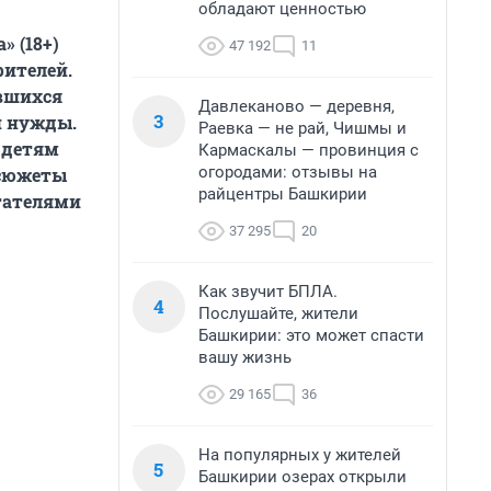
обладают ценностью
» (18+)
47 192
11
рителей.
авшихся
Давлеканово — деревня,
3
й нужды.
Раевка — не рай, Чишмы и
 детям
Кармаскалы — провинция с
огородами: отзывы на
 сюжеты
райцентры Башкирии
тателями
37 295
20
Как звучит БПЛА.
4
Послушайте, жители
Башкирии: это может спасти
вашу жизнь
29 165
36
На популярных у жителей
5
Башкирии озерах открыли