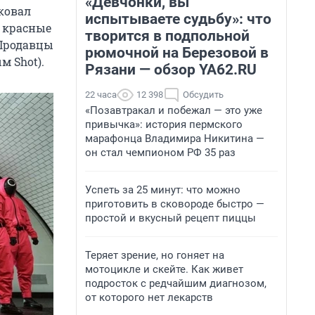
«Девчонки, вы
иковал
испытываете судьбу»: что
и красные
творится в подпольной
 Продавцы
рюмочной на Березовой в
м Shot).
Рязани — обзор YA62.RU
22 часа
12 398
Обсудить
«Позавтракал и побежал — это уже
привычка»: история пермского
марафонца Владимира Никитина —
он стал чемпионом РФ 35 раз
Успеть за 25 минут: что можно
приготовить в сковороде быстро —
простой и вкусный рецепт пиццы
Теряет зрение, но гоняет на
мотоцикле и скейте. Как живет
подросток с редчайшим диагнозом,
от которого нет лекарств