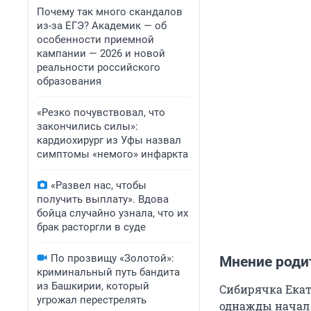
Почему так много скандалов
из-за ЕГЭ? Академик — об
особенности приемной
кампании — 2026 и новой
реальности российского
образования
«Резко почувствовал, что
закончились силы»:
кардиохирург из Уфы назвал
симптомы «немого» инфаркта
«Развел нас, чтобы
получить выплату». Вдова
бойца случайно узнала, что их
брак расторгли в суде
По прозвищу «Золотой»:
Мнение роди
криминальный путь бандита
из Башкирии, который
Сибирячка Екат
угрожал перестрелять
однажды начал н