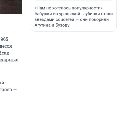
«Нам не хотелось популярности».
Бабушки из уральской глубинки стали
звездами соцсетей — они покорили
Агутина и Бузову
1965
дется
йсах
сахарные
ий:
ероев —