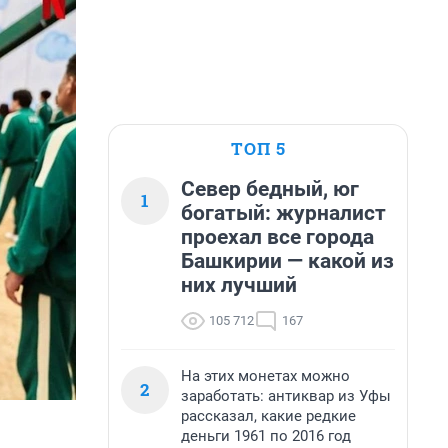
ТОП 5
Север бедный, юг
1
богатый: журналист
проехал все города
Башкирии — какой из
них лучший
105 712
167
На этих монетах можно
2
заработать: антиквар из Уфы
рассказал, какие редкие
деньги 1961 по 2016 год