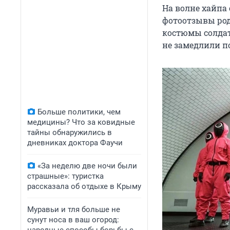
На волне хайпа 
фотоотзывы род
костюмы солдат
не замедлили по
Больше политики, чем
медицины? Что за ковидные
тайны обнаружились в
дневниках доктора Фаучи
«За неделю две ночи были
страшные»: туристка
рассказала об отдыхе в Крыму
Муравьи и тля больше не
сунут носа в ваш огород: