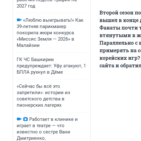
2027 год
Второй сезон п
вышел в конце 
«Люблю выигрывать!» Как
39-летняя парикмахер
Фанаты почти т
покорила жюри конкурса
втянутыми в же
«Миссис Земля — 2026» в
Параллельно с 
Малайзии
примерять на 
корейских игр?
ГК ЧС Башкирии
сайта и обрати
предупреждает: Уфу атакуют, 1
БПЛА рухнул в Дёме
«Сейчас бы всё это
запретили»: истории из
советского детства в
пионерских лагерях
Работает в клинике и
играет в театре — что
известно о сестре Вани
Дмитриенко,