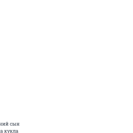
тний сын
ла кукла