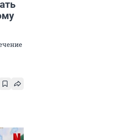
жать
ому
ечение