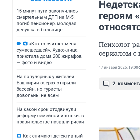
Недетск
15 минут пути закончились
героям «
смертельным ДТП на М-5:
погиб пенсионер, молодая
относятс
девушка в больнице
Психолог ра
«Кто-то считает меня
сумасшедшей». Художница
сериалом с 
приютила дома 200 жирафов
— фото и видео
17 января 2025, 19:00
На популярных у жителей
Башкирии озерах открыли
2
коммент
бассейн, но туристы
довольны не всем
На какой срок отодвинули
реформу семейной ипотеки: в
правительстве назвали риски
Как снимают детективный